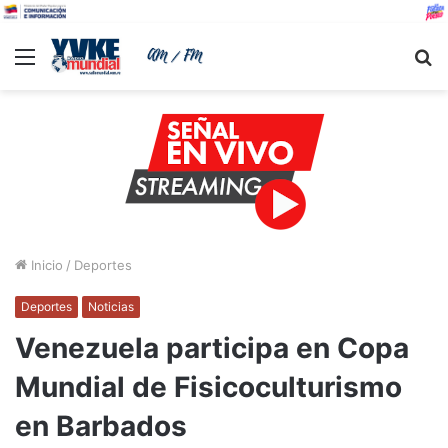
Menu
B
Inicio
/
Deportes
Deportes
Noticias
Venezuela participa en Copa
Mundial de Fisicoculturismo
en Barbados