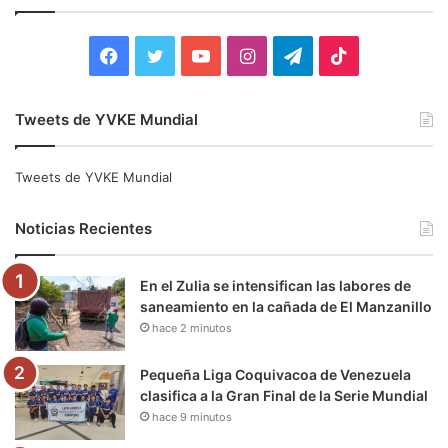
r
:
F
T
Y
I
T
T
a
w
o
n
e
i
Tweets de YVKE Mundial
c
i
u
s
l
k
e
t
T
t
e
T
Tweets de YVKE Mundial
b
t
u
a
g
o
Noticias Recientes
o
e
b
g
r
k
En el Zulia se intensifican las labores de
o
r
e
r
a
saneamiento en la cañada de El Manzanillo
hace 2 minutos
k
a
m
m
Pequeña Liga Coquivacoa de Venezuela
clasifica a la Gran Final de la Serie Mundial
hace 9 minutos