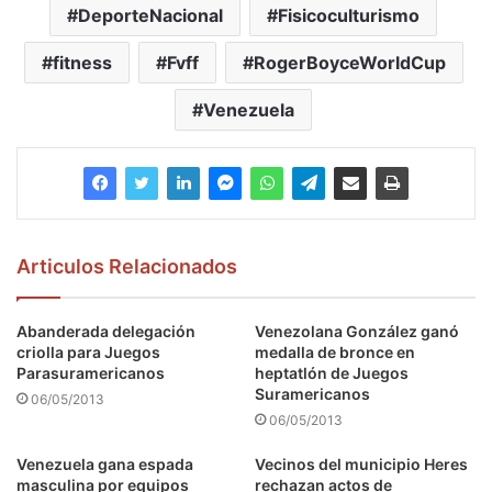
DeporteNacional
Fisicoculturismo
fitness
Fvff
RogerBoyceWorldCup
Venezuela
Articulos Relacionados
Abanderada delegación
Venezolana González ganó
criolla para Juegos
medalla de bronce en
Parasuramericanos
heptatlón de Juegos
Suramericanos
06/05/2013
06/05/2013
Venezuela gana espada
Vecinos del municipio Heres
masculina por equipos
rechazan actos de