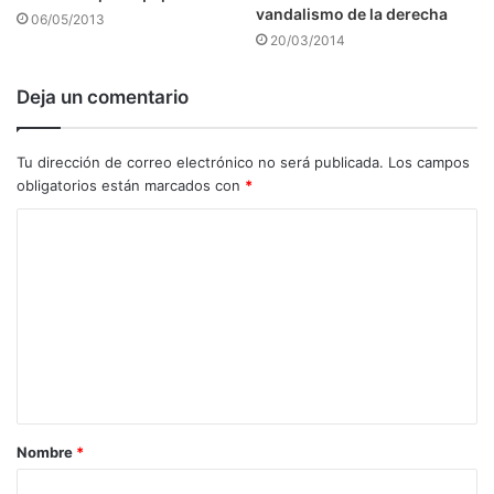
vandalismo de la derecha
06/05/2013
20/03/2014
Deja un comentario
Tu dirección de correo electrónico no será publicada.
Los campos
obligatorios están marcados con
*
C
o
m
e
n
t
a
Nombre
*
r
i