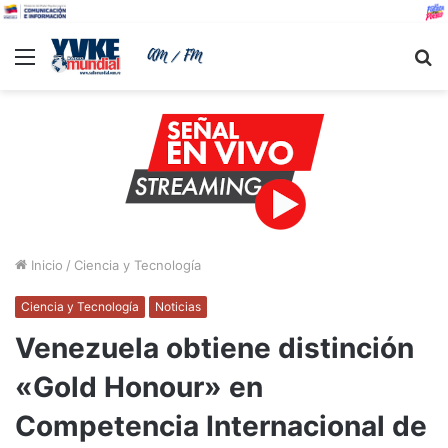
Menu
B
Inicio
/
Ciencia y Tecnología
Ciencia y Tecnología
Noticias
Venezuela obtiene distinción
«Gold Honour» en
Competencia Internacional de