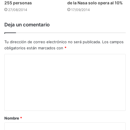
255 personas
de la Nasa solo opera al 10%
27/08/2014
17/09/2014
Deja un comentario
Tu dirección de correo electrónico no será publicada.
Los campos
obligatorios están marcados con
*
C
o
m
e
n
t
a
Nombre
*
r
i