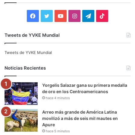
r
:
F
T
Y
I
T
T
a
w
o
n
e
i
Tweets de YVKE Mundial
c
i
u
s
l
k
e
t
T
t
e
T
Tweets de YVKE Mundial
b
t
u
a
g
o
Noticias Recientes
o
e
b
g
r
k
Yorgelis Salazar gana su primera medalla
o
r
e
r
a
de oro en los Centroamericanos
hace 4 minutos
k
a
m
m
Arreo más grande de América Latina
movilizó a más de seis mil mautes en
Apure
hace 5 minutos