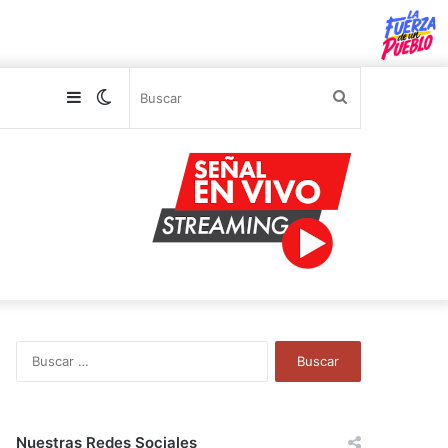
Sidebar
Switch
Buscar
skin
B
u
s
c
a
Nuestras Redes Sociales