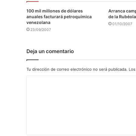
100 mil millones de dólares
Arranca camp
anuales facturará petroquímica
de la Rubéola
venezolana
01/10/2007
23/09/2007
Deja un comentario
Tu dirección de correo electrónico no será publicada.
Los
C
o
m
e
n
t
a