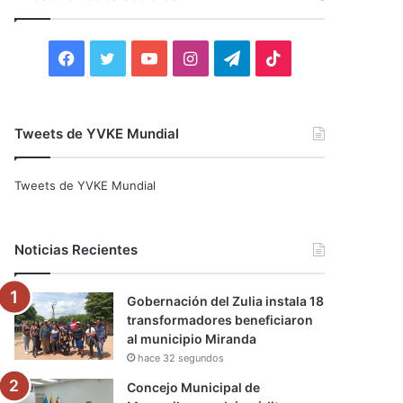
r
:
F
T
Y
I
T
T
a
w
o
n
e
i
c
i
u
s
l
k
Tweets de YVKE Mundial
e
t
T
t
e
T
Tweets de YVKE Mundial
b
t
u
a
g
o
o
e
b
g
r
k
Noticias Recientes
o
r
e
r
a
Gobernación del Zulia instala 18
k
a
m
transformadores beneficiaron
al municipio Miranda
m
hace 32 segundos
Concejo Municipal de