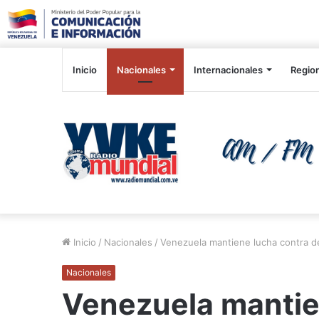
Inicio
Nacionales
Internacionales
Regio
Inicio
/
Nacionales
/
Venezuela mantiene lucha contra de
Nacionales
Venezuela mantie