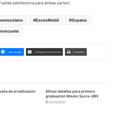
"salida satisfactoria para ambas partes".
 venezolano
ExxonMobil
Guyana
enezuela
Messenger
Compartir via Correo
Imprimir
aña de erradicación
Afinan detalles para primera
graduación Misión Sucre-UBV
02/10/2007