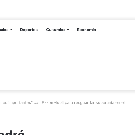
nales
Deportes
Culturales
Economía
nes importantes” con ExxonMobil para resguardar soberanía en el
ndrá