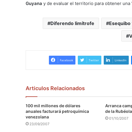
Guyana
y de evaluar el territorio para obtener una 
Diferendo limítrofe
Esequibo
V
Facebook
Twitter
LinkedIn
Articulos Relacionados
100 mil millones de dólares
Arranca camp
anuales facturará petroquímica
de la Rubéola
venezolana
01/10/2007
23/09/2007