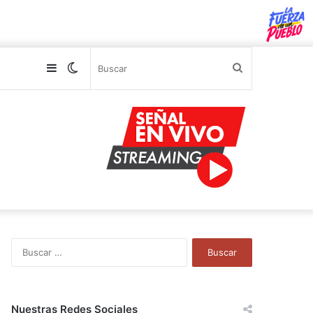
Sidebar
Switch
Buscar
skin
B
u
s
c
a
Nuestras Redes Sociales