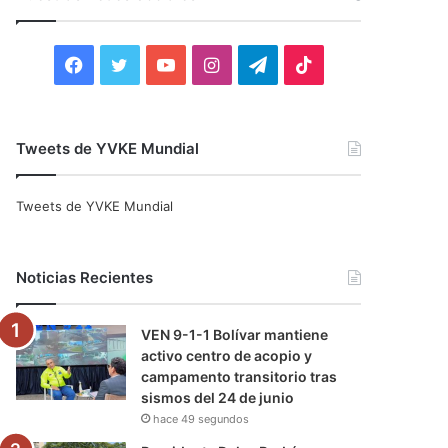
r
:
F
T
Y
I
T
T
a
w
o
n
e
i
c
i
u
s
l
k
Tweets de YVKE Mundial
e
t
T
t
e
T
Tweets de YVKE Mundial
b
t
u
a
g
o
o
e
b
g
r
k
Noticias Recientes
o
r
e
r
a
VEN 9-1-1 Bolívar mantiene
k
a
m
activo centro de acopio y
campamento transitorio tras
m
sismos del 24 de junio
hace 49 segundos