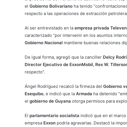
el
Gobierno Bolivariano
ha tenido “confrontaciones
respecto a las operaciones de extracción petroler
Al ser entrevistado en la
empresa privada Televen
caracterizado “por intervenir en los asuntos interno
Gobierno Nacional
mantiene buenas relaciones di
De igual forma, agregó que la canciller
Delcy Rodr
Director Ejecutivo de ExxonMobil, Rex W. Tillerso
respecto".
Ángel Rodríguez recalcó la firmeza del
Gobierno v
Esequibo
, e indicó que la
Armada
ha detenido "emb
el
gobierno de Guyana
otorga permisos para explo
El
parlamentario socialista
indicó que en el marco
empresa
Exxon
podría agravarlas. Destacó la imp