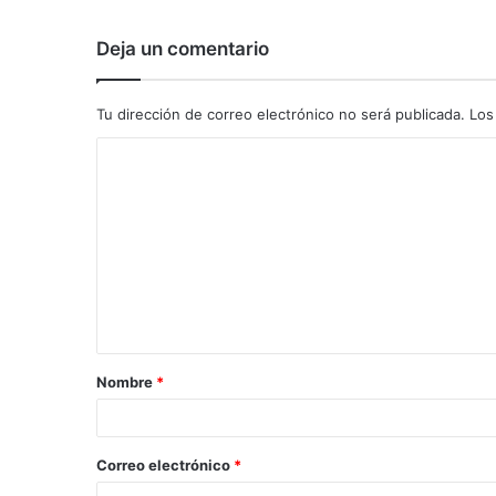
Deja un comentario
Tu dirección de correo electrónico no será publicada.
Los
C
o
m
e
n
t
a
Nombre
*
r
i
o
Correo electrónico
*
*