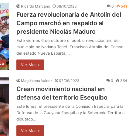
Ricardo Marcano
08/10/2023
0
541
Fuerza revolucionaria de Antolín del
Campo marchó en respaldo al
presidente Nicolás Maduro
Este viernes 6 de octubre el pueblo revolucionario del
municipio bolivariano Tcnel. Francisco Antolín del Campo
del estado Nueva Esparta,…
ica
Ver Mas »
Magdalena Valdez
07/06/2023
0
354
Crean movimiento nacional en
defensa del territorio Esequibo
Este lunes, el presidente de la Comisión Especial para la
Defensa de la Guayana Esequiba y la Soberanía Territorial,
diputado…
Ver Mas »