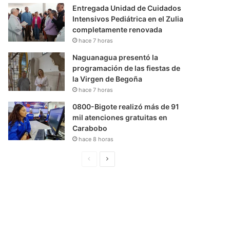
Entregada Unidad de Cuidados
Intensivos Pediátrica en el Zulia
completamente renovada
hace 7 horas
Naguanagua presentó la
programación de las fiestas de
la Virgen de Begoña
hace 7 horas
0800-Bigote realizó más de 91
mil atenciones gratuitas en
Carabobo
hace 8 horas
P
S
á
i
g
g
i
u
n
i