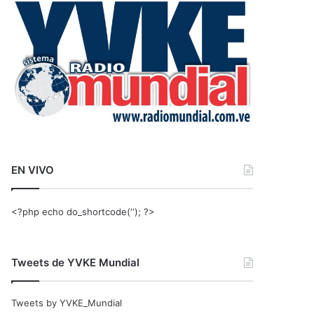
r
:
EN VIVO
<?php echo do_shortcode(‘‘); ?>
Tweets de YVKE Mundial
Tweets by YVKE_Mundial