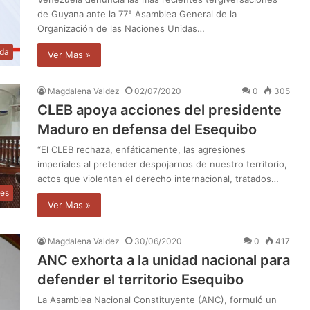
de Guyana ante la 77° Asamblea General de la
Organización de las Naciones Unidas…
da
Ver Mas »
Magdalena Valdez
02/07/2020
0
305
CLEB apoya acciones del presidente
Maduro en defensa del Esequibo
“El CLEB rechaza, enfáticamente, las agresiones
imperiales al pretender despojarnos de nuestro territorio,
actos que violentan el derecho internacional, tratados…
les
Ver Mas »
Magdalena Valdez
30/06/2020
0
417
ANC exhorta a la unidad nacional para
defender el territorio Esequibo
La Asamblea Nacional Constituyente (ANC), formuló un