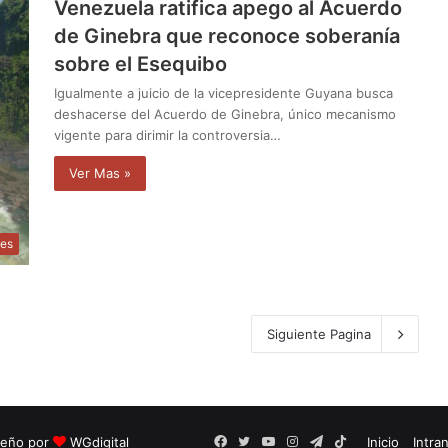
Venezuela ratifica apego al Acuerdo
de Ginebra que reconoce soberanía
sobre el Esequibo
Igualmente a juicio de la vicepresidente Guyana busca
deshacerse del Acuerdo de Ginebra, único mecanismo
vigente para dirimir la controversia…
Ver Mas »
les
Siguiente Pagina
seño por
WGdigital
Facebook
Twitter
YouTube
Instagram
Telegram
TikTok
Inicio
Intra