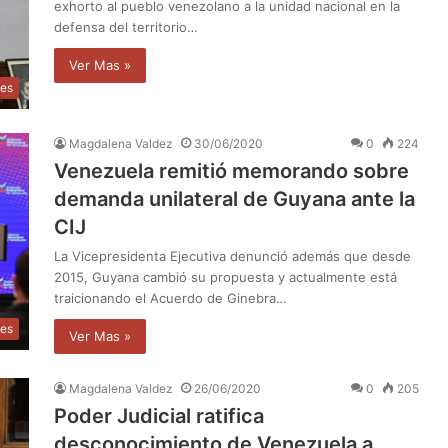
exhorto al pueblo venezolano a la unidad nacional en la
defensa del territorio…
Ver Mas »
les
Magdalena Valdez
30/06/2020
0
224
Venezuela remitió memorando sobre
demanda unilateral de Guyana ante la
CIJ
La Vicepresidenta Ejecutiva denunció además que desde
2015, Guyana cambió su propuesta y actualmente está
traicionando el Acuerdo de Ginebra…
les
Ver Mas »
Magdalena Valdez
26/06/2020
0
205
Poder Judicial ratifica
desconocimiento de Venezuela a