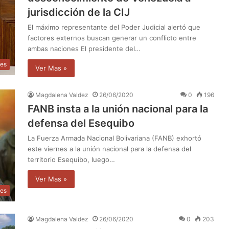
jurisdicción de la CIJ
El máximo representante del Poder Judicial alertó que
factores externos buscan generar un conflicto entre
ambas naciones El presidente del…
les
Ver Mas »
Magdalena Valdez
26/06/2020
0
196
FANB insta a la unión nacional para la
defensa del Esequibo
La Fuerza Armada Nacional Bolivariana (FANB) exhortó
este viernes a la unión nacional para la defensa del
territorio Esequibo, luego…
Ver Mas »
les
Magdalena Valdez
26/06/2020
0
203