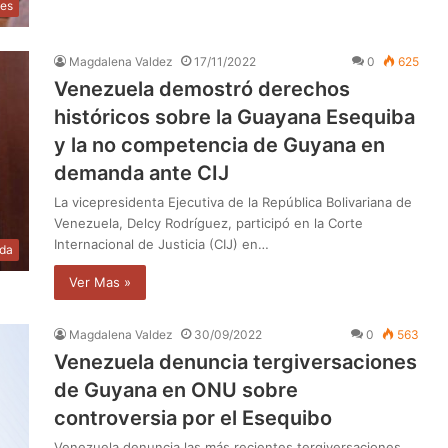
les
Magdalena Valdez
17/11/2022
0
625
Venezuela demostró derechos
históricos sobre la Guayana Esequiba
y la no competencia de Guyana en
demanda ante CIJ
La vicepresidenta Ejecutiva de la República Bolivariana de
Venezuela, Delcy Rodríguez, participó en la Corte
Internacional de Justicia (CIJ) en…
da
Ver Mas »
Magdalena Valdez
30/09/2022
0
563
Venezuela denuncia tergiversaciones
de Guyana en ONU sobre
controversia por el Esequibo
Venezuela denuncia las más recientes tergiversaciones