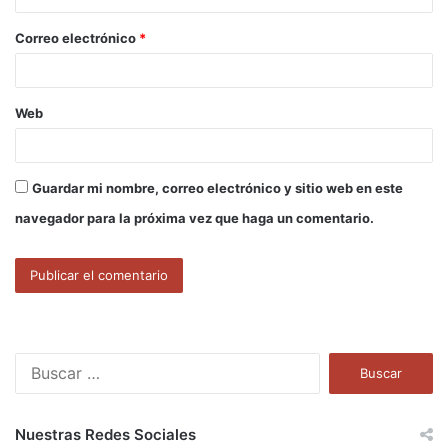
o
Correo electrónico
*
*
Web
Guardar mi nombre, correo electrónico y sitio web en este
navegador para la próxima vez que haga un comentario.
B
u
s
c
Nuestras Redes Sociales
a