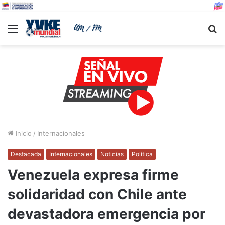
Menu
B
Inicio
/
Internacionales
Destacada
Internacionales
Noticias
Política
Venezuela expresa firme
solidaridad con Chile ante
devastadora emergencia por