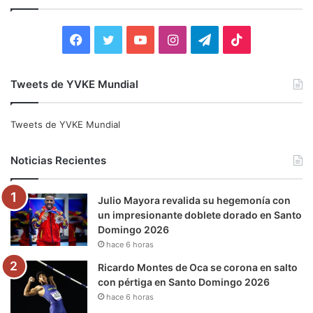
r
:
F
T
Y
I
T
T
a
w
o
n
e
i
Tweets de YVKE Mundial
c
i
u
s
l
k
e
t
T
t
e
T
Tweets de YVKE Mundial
b
t
u
a
g
o
Noticias Recientes
o
e
b
g
r
k
Julio Mayora revalida su hegemonía con
o
r
e
r
a
un impresionante doblete dorado en Santo
Domingo 2026
k
a
m
hace 6 horas
m
Ricardo Montes de Oca se corona en salto
con pértiga en Santo Domingo 2026
hace 6 horas