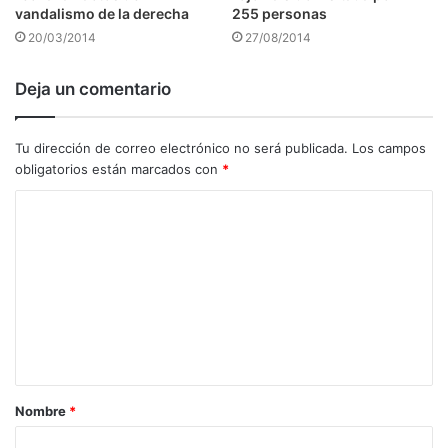
vandalismo de la derecha
255 personas
20/03/2014
27/08/2014
Deja un comentario
Tu dirección de correo electrónico no será publicada.
Los campos
obligatorios están marcados con
*
C
o
m
e
n
t
a
Nombre
*
r
i