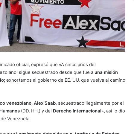
nicado oficial, expresó que «A cinco años del
ezolano; sigue secuestrado desde que fue a
una misión
lo;
exhortamos al gobierno de EE. UU. que vuelva al camino
tico venezolano, Alex Saab
, secuestrado ilegalmente por el
 Humanos
(DD. HH.) y del
Derecho Internacional
», así lo dio
a de Venezuela.
ncuentra
ilegalmente detenido en el territorio de Estados