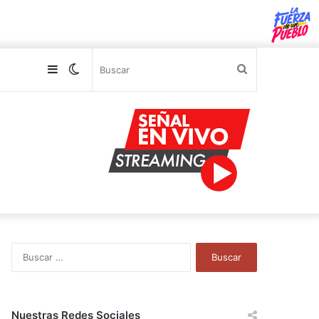
Sidebar
Switch
Buscar
skin
B
u
s
c
a
Nuestras Redes Sociales