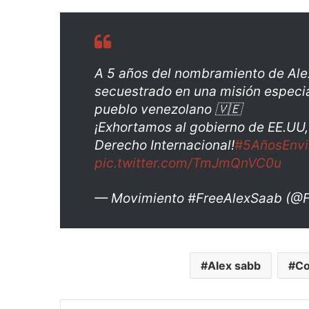
A 5 años del nombramiento de Al
secuestrado en una misión especia
pueblo venezolano 🇻🇪
¡Exhortamos al gobierno de EE.UU,
Derecho Internacional!
#5AñosEnvi
pic.twitter.com/TmJmQnVC0u
— Movimiento #FreeAlexSaab (@
Alex sabb
Co