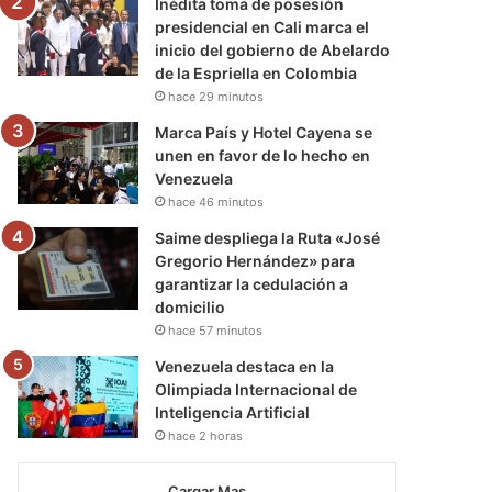
Inédita toma de posesión
presidencial en Cali marca el
inicio del gobierno de Abelardo
de la Espriella en Colombia
hace 29 minutos
Marca País y Hotel Cayena se
unen en favor de lo hecho en
Venezuela
hace 46 minutos
Saime despliega la Ruta «José
Gregorio Hernández» para
garantizar la cedulación a
domicilio
hace 57 minutos
Venezuela destaca en la
Olimpiada Internacional de
Inteligencia Artificial
hace 2 horas
Cargar Mas