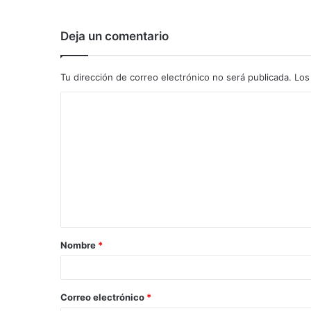
Deja un comentario
Tu dirección de correo electrónico no será publicada.
Los
C
o
m
e
n
t
a
Nombre
*
r
i
o
Correo electrónico
*
*