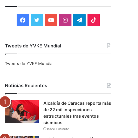
r
:
F
T
Y
I
T
T
a
w
o
n
e
i
c
i
u
s
l
k
Tweets de YVKE Mundial
e
t
T
t
e
T
Tweets de YVKE Mundial
b
t
u
a
g
o
o
e
b
g
r
k
Noticias Recientes
o
r
e
r
a
Alcaldía de Caracas reporta más
k
a
m
de 22 mil inspecciones
estructurales tras eventos
m
sísmicos
hace 1 minuto