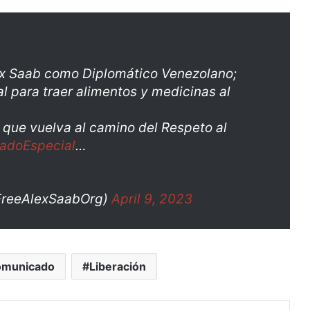
ex Saab como Diplomático Venezolano;
l para traer alimentos y medicinas al
 que vuelva al camino del Respeto al
adoEspecial
…
FreeAlexSaabOrg)
April 9, 2023
municado
Liberación