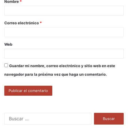
Nombre
*
r
i
o
Correo electrónico
*
*
Web
Guardar mi nombre, correo electrónico y sitio web en este
navegador para la próxima vez que haga un comentario.
B
u
s