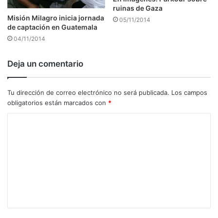
ruinas de Gaza
Misión Milagro inicia jornada
05/11/2014
de captación en Guatemala
04/11/2014
Deja un comentario
Tu dirección de correo electrónico no será publicada.
Los campos
obligatorios están marcados con
*
C
o
m
e
n
t
a