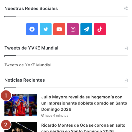
c
Nuestras Redes Sociales
a
r
:
F
T
Y
I
T
T
a
w
o
n
e
i
Tweets de YVKE Mundial
c
i
u
s
l
k
e
t
T
t
e
T
Tweets de YVKE Mundial
b
t
u
a
g
o
Noticias Recientes
o
e
b
g
r
k
Julio Mayora revalida su hegemonía con
o
r
e
r
a
un impresionante doblete dorado en Santo
Domingo 2026
k
a
m
hace 4 minutos
m
Ricardo Montes de Oca se corona en salto
con pértiga en Santo Domingo 2026