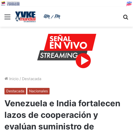
Menu
B
Inicio
/
Destacada
Destacada
Nacionales
Venezuela e India fortalecen
lazos de cooperación y
evalúan suministro de