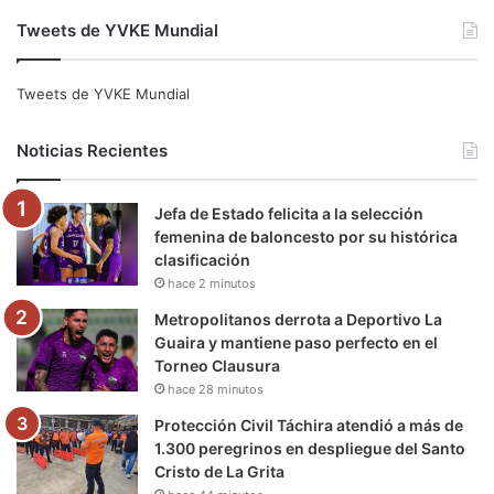
a
w
o
n
e
i
Tweets de YVKE Mundial
c
i
u
s
l
k
e
t
T
t
e
T
Tweets de YVKE Mundial
b
t
u
a
g
o
Noticias Recientes
o
e
b
g
r
k
Jefa de Estado felicita a la selección
o
r
e
r
a
femenina de baloncesto por su histórica
clasificación
k
a
m
hace 2 minutos
m
Metropolitanos derrota a Deportivo La
Guaira y mantiene paso perfecto en el
Torneo Clausura
hace 28 minutos
Protección Civil Táchira atendió a más de
1.300 peregrinos en despliegue del Santo
Cristo de La Grita