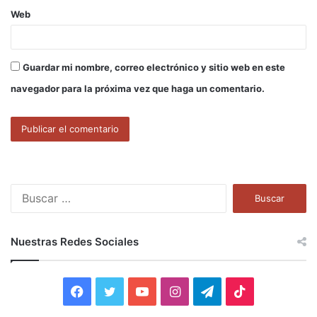
Web
Guardar mi nombre, correo electrónico y sitio web en este
navegador para la próxima vez que haga un comentario.
B
u
s
c
Nuestras Redes Sociales
a
r
:
F
T
Y
I
T
T