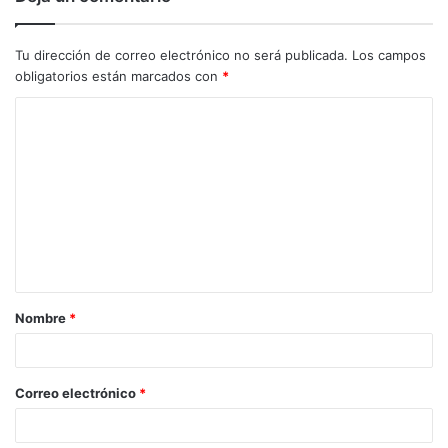
Tu dirección de correo electrónico no será publicada.
Los campos
obligatorios están marcados con
*
C
o
m
e
n
t
a
Nombre
*
r
i
o
Correo electrónico
*
*