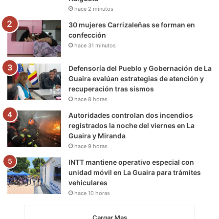
hace 2 minutos
m
30 mujeres Carrizaleñas se forman en
confección
hace 31 minutos
Defensoría del Pueblo y Gobernación de La
Guaira evalúan estrategias de atención y
recuperación tras sismos
hace 8 horas
Autoridades controlan dos incendios
registrados la noche del viernes en La
Guaira y Miranda
hace 9 horas
INTT mantiene operativo especial con
unidad móvil en La Guaira para trámites
vehiculares
hace 10 horas
Cargar Mas