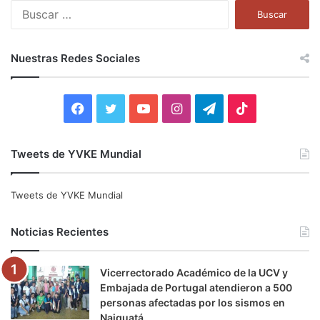
B
u
s
c
Nuestras Redes Sociales
a
r
:
F
T
Y
I
T
T
a
w
o
n
e
i
Tweets de YVKE Mundial
c
i
u
s
l
k
e
t
T
t
e
T
Tweets de YVKE Mundial
b
t
u
a
g
o
Noticias Recientes
o
e
b
g
r
k
Vicerrectorado Académico de la UCV y
o
r
e
r
a
Embajada de Portugal atendieron a 500
personas afectadas por los sismos en
k
a
m
Naiguatá