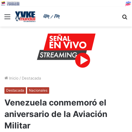
Menu
B
Inicio
/
Destacada
Destacada
Nacionales
Venezuela conmemoró el
aniversario de la Aviación
Militar