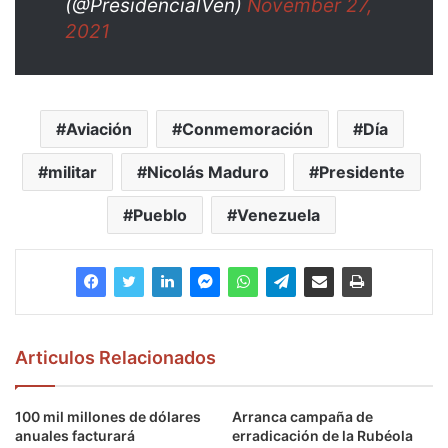
(@PresidencialVen)
November 27,
2021
Aviación
Conmemoración
Día
militar
Nicolás Maduro
Presidente
Pueblo
Venezuela
Articulos Relacionados
100 mil millones de dólares
Arranca campaña de
anuales facturará
erradicación de la Rubéola