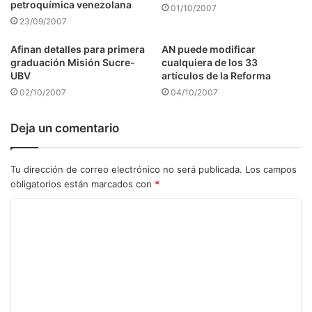
petroquímica venezolana
01/10/2007
23/09/2007
Afinan detalles para primera
AN puede modificar
graduación Misión Sucre-
cualquiera de los 33
UBV
artículos de la Reforma
02/10/2007
04/10/2007
Deja un comentario
Tu dirección de correo electrónico no será publicada.
Los campos
obligatorios están marcados con
*
C
o
m
e
n