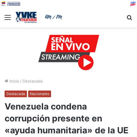
Menu
B
Inicio
/
Destacada
Destacada
Nacionales
Venezuela condena
corrupción presente en
«ayuda humanitaria» de la UE