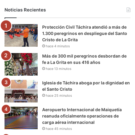
b
t
u
a
g
o
Noticias Recientes
o
e
b
g
r
k
Protección Civil Táchira atendió a más de
o
r
e
r
a
1.300 peregrinos en despliegue del Santo
Cristo de La Grita
k
a
m
hace 4 minutos
m
Más de 300 mil peregrinos desbordan de
fe a La Grita en sus 416 años
hace 13 minutos
Iglesia de Táchira aboga por la dignidad en
el Santo Cristo
hace 25 minutos
Aeropuerto Internacional de Maiquetía
reanuda oficialmente operaciones de
carga aérea internacional
hace 45 minutos