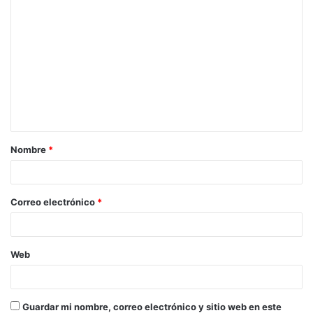
C
o
m
e
n
t
a
Nombre
*
r
i
o
Correo electrónico
*
*
Web
Guardar mi nombre, correo electrónico y sitio web en este