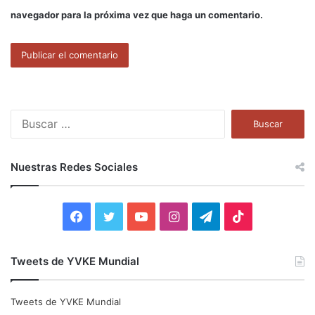
navegador para la próxima vez que haga un comentario.
B
u
s
c
Nuestras Redes Sociales
a
r
:
F
T
Y
I
T
T
a
w
o
n
e
i
Tweets de YVKE Mundial
c
i
u
s
l
k
e
t
T
t
e
T
Tweets de YVKE Mundial