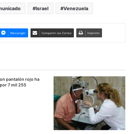
unicado
Israel
Venezuela
Messenger
Compartir via Correo
Imprimir
on pantalón rojo ha
 por 7 mil 255