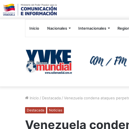
Inicio
Nacionales
Internacionales
Regio
Inicio
/
Destacada
/
Venezuela condena ataques perpetrad
Destacada
Noticias
Venezuela conde