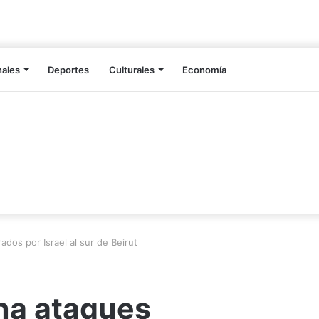
nales
Deportes
Culturales
Economía
os por Israel al sur de Beirut
na ataques