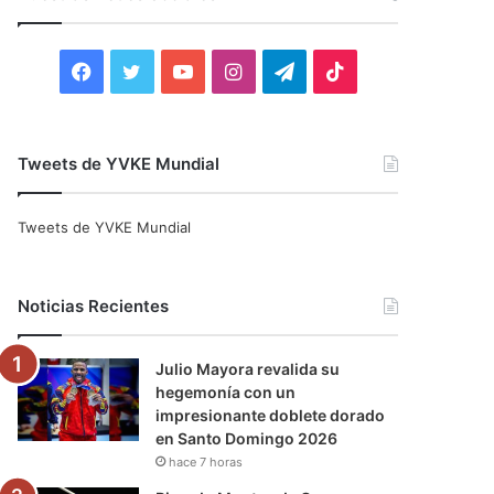
r
:
F
T
Y
I
T
T
a
w
o
n
e
i
c
i
u
s
l
k
Tweets de YVKE Mundial
e
t
T
t
e
T
Tweets de YVKE Mundial
b
t
u
a
g
o
o
e
b
g
r
k
Noticias Recientes
o
r
e
r
a
Julio Mayora revalida su
k
a
m
hegemonía con un
impresionante doblete dorado
m
en Santo Domingo 2026
hace 7 horas