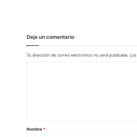
Deja un comentario
Tu dirección de correo electrónico no será publicada.
Los
C
o
m
e
n
t
a
Nombre
*
r