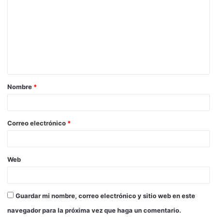
o
m
e
n
t
a
Nombre
*
r
i
o
Correo electrónico
*
*
Web
Guardar mi nombre, correo electrónico y sitio web en este
navegador para la próxima vez que haga un comentario.