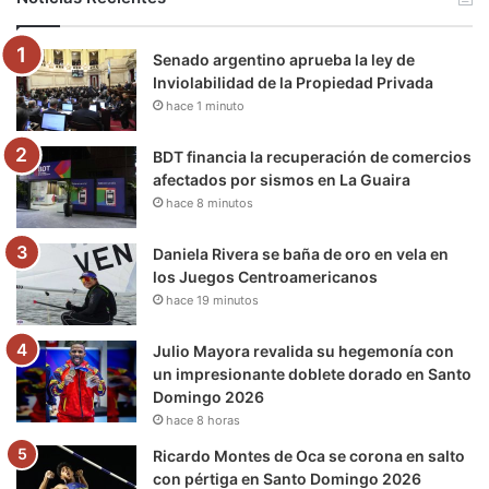
o
e
b
g
r
k
Senado argentino aprueba la ley de
o
r
e
r
a
Inviolabilidad de la Propiedad Privada
hace 1 minuto
k
a
m
m
BDT financia la recuperación de comercios
afectados por sismos en La Guaira
hace 8 minutos
Daniela Rivera se baña de oro en vela en
los Juegos Centroamericanos
hace 19 minutos
Julio Mayora revalida su hegemonía con
un impresionante doblete dorado en Santo
Domingo 2026
hace 8 horas
Ricardo Montes de Oca se corona en salto
con pértiga en Santo Domingo 2026