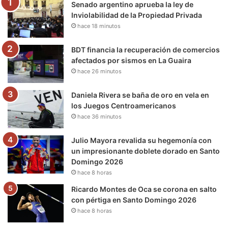
Senado argentino aprueba la ley de
o
r
e
r
a
Inviolabilidad de la Propiedad Privada
hace 18 minutos
k
a
m
m
BDT financia la recuperación de comercios
afectados por sismos en La Guaira
hace 26 minutos
Daniela Rivera se baña de oro en vela en
los Juegos Centroamericanos
hace 36 minutos
Julio Mayora revalida su hegemonía con
un impresionante doblete dorado en Santo
Domingo 2026
hace 8 horas
Ricardo Montes de Oca se corona en salto
con pértiga en Santo Domingo 2026
hace 8 horas