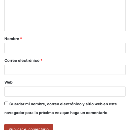
e
n
t
a
Nombre
*
r
i
o
Correo electrónico
*
*
Web
Guardar mi nombre, correo electrónico y sitio web en este
navegador para la próxima vez que haga un comentario.