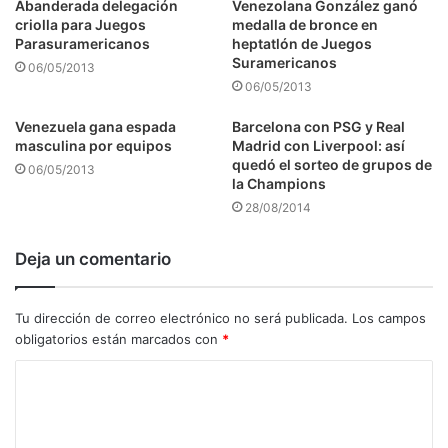
Abanderada delegación
Venezolana González ganó
criolla para Juegos
medalla de bronce en
Parasuramericanos
heptatlón de Juegos
Suramericanos
06/05/2013
06/05/2013
Venezuela gana espada
Barcelona con PSG y Real
masculina por equipos
Madrid con Liverpool: así
quedó el sorteo de grupos de
06/05/2013
la Champions
28/08/2014
Deja un comentario
Tu dirección de correo electrónico no será publicada.
Los campos
obligatorios están marcados con
*
C
o
m