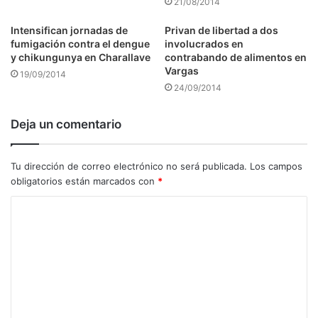
21/08/2014
Intensifican jornadas de
Privan de libertad a dos
fumigación contra el dengue
involucrados en
y chikungunya en Charallave
contrabando de alimentos en
Vargas
19/09/2014
24/09/2014
Deja un comentario
Tu dirección de correo electrónico no será publicada.
Los campos
obligatorios están marcados con
*
C
o
m
e
n
t