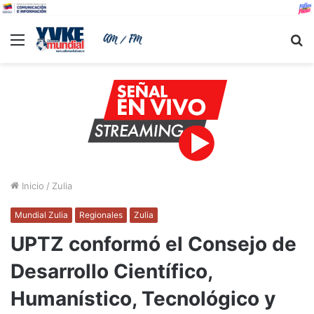
Menu
B
Inicio
/
Zulia
Mundial Zulia
Regionales
Zulia
UPTZ conformó el Consejo de
Desarrollo Científico,
Humanístico, Tecnológico y