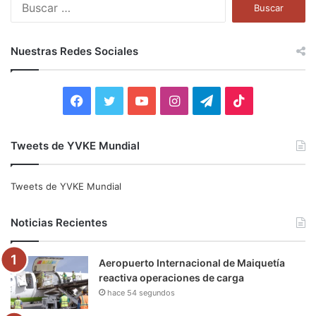
B
u
s
c
Nuestras Redes Sociales
a
r
:
F
T
Y
I
T
T
a
w
o
n
e
i
Tweets de YVKE Mundial
c
i
u
s
l
k
e
t
T
t
e
T
Tweets de YVKE Mundial
b
t
u
a
g
o
Noticias Recientes
o
e
b
g
r
k
Aeropuerto Internacional de Maiquetía
o
r
e
r
a
reactiva operaciones de carga
hace 54 segundos
k
a
m