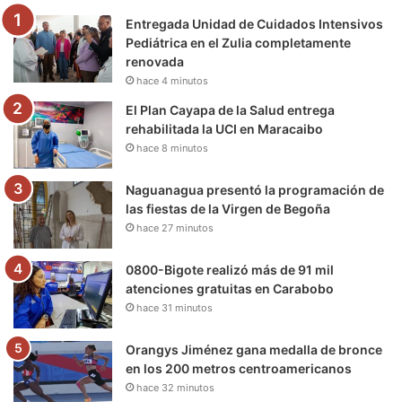
Entregada Unidad de Cuidados Intensivos
o
r
e
r
a
Pediátrica en el Zulia completamente
renovada
k
a
m
hace 4 minutos
m
El Plan Cayapa de la Salud entrega
rehabilitada la UCI en Maracaibo
hace 8 minutos
Naguanagua presentó la programación de
las fiestas de la Virgen de Begoña
hace 27 minutos
0800-Bigote realizó más de 91 mil
atenciones gratuitas en Carabobo
hace 31 minutos
Orangys Jiménez gana medalla de bronce
en los 200 metros centroamericanos
hace 32 minutos