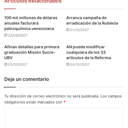
Articulos Relacionados
100 mil millones de dólares
Arranca campaña de
anuales facturará
erradicación de la Rubéola
petroquímica venezolana
01/10/2007
23/09/2007
Afinan detalles para primera
AN puede modificar
graduación Misión Sucre-
cualquiera de los 33
UBV
artículos de la Reforma
02/10/2007
04/10/2007
Deja un comentario
Tu dirección de correo electrónico no será publicada.
Los campos
obligatorios están marcados con
*
C
o