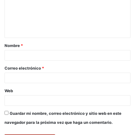
m
e
n
t
a
Nombre
*
r
i
o
Correo electrónico
*
*
Web
Guardar mi nombre, correo electrónico y sitio web en este
navegador para la próxima vez que haga un comentario.