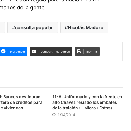
 manos de la gente.
s
consulta popular
Nicolás Maduro
Messenger
Compartir via Correo
Imprimir
l: Bancos destinarán
11-A: Uniformado y con la frente en
tera de créditos para
alto Chávez resistió los embates
de viviendas
de la traición (+ Micro+ Fotos)
11/04/2014