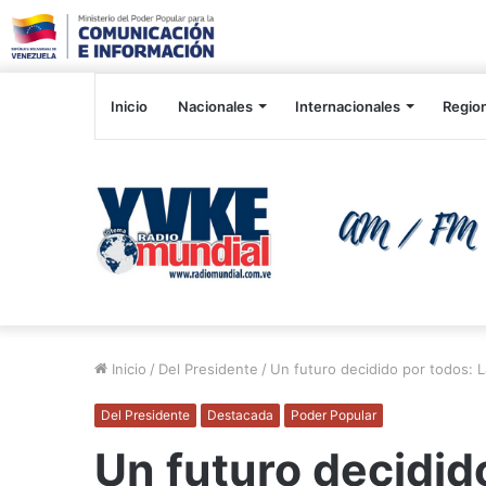
Inicio
Nacionales
Internacionales
Regio
Inicio
/
Del Presidente
/
Un futuro decidido por todos: 
Del Presidente
Destacada
Poder Popular
Un futuro decidid