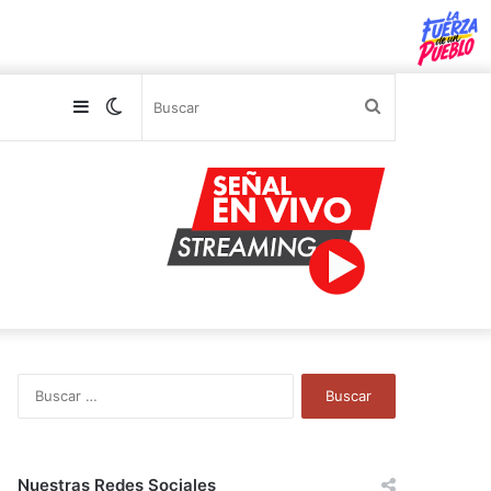
Sidebar
Switch
Buscar
skin
B
u
s
c
a
Nuestras Redes Sociales