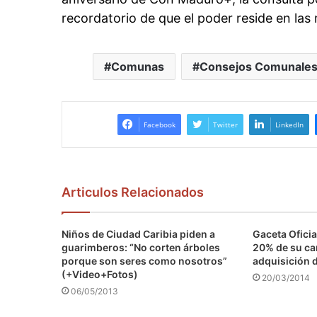
recordatorio de que el poder reside en las
Comunas
Consejos Comunale
Facebook
Twitter
LinkedIn
Articulos Relacionados
Niños de Ciudad Caribia piden a
Gaceta Oficia
guarimberos: “No corten árboles
20% de su car
porque son seres como nosotros”
adquisición 
(+Video+Fotos)
20/03/2014
06/05/2013