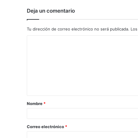
Deja un comentario
Tu dirección de correo electrónico no será publicada.
Los
C
o
m
e
n
t
a
Nombre
*
r
i
o
Correo electrónico
*
*