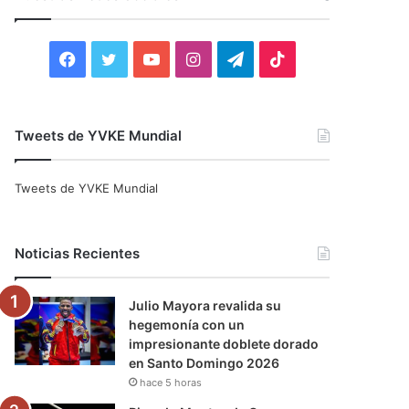
r
:
F
T
Y
I
T
T
a
w
o
n
e
i
c
i
u
s
l
k
Tweets de YVKE Mundial
e
t
T
t
e
T
Tweets de YVKE Mundial
b
t
u
a
g
o
o
e
b
g
r
k
Noticias Recientes
o
r
e
r
a
Julio Mayora revalida su
k
a
m
hegemonía con un
impresionante doblete dorado
m
en Santo Domingo 2026
hace 5 horas