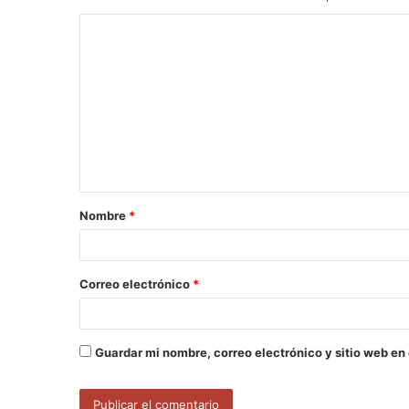
C
o
m
e
n
t
a
Nombre
*
r
i
o
Correo electrónico
*
*
Guardar mi nombre, correo electrónico y sitio web en