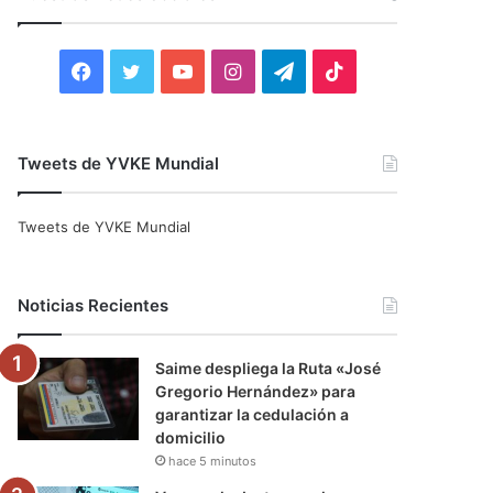
r
:
F
T
Y
I
T
T
a
w
o
n
e
i
c
i
u
s
l
k
Tweets de YVKE Mundial
e
t
T
t
e
T
Tweets de YVKE Mundial
b
t
u
a
g
o
o
e
b
g
r
k
Noticias Recientes
o
r
e
r
a
Saime despliega la Ruta «José
k
a
m
Gregorio Hernández» para
garantizar la cedulación a
m
domicilio
hace 5 minutos