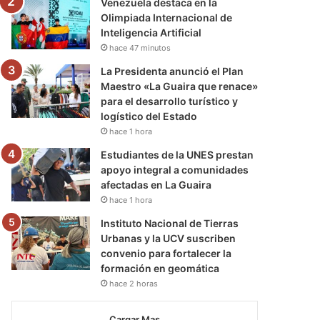
Venezuela destaca en la
Olimpiada Internacional de
Inteligencia Artificial
hace 47 minutos
La Presidenta anunció el Plan
Maestro «La Guaira que renace»
para el desarrollo turístico y
logístico del Estado
hace 1 hora
Estudiantes de la UNES prestan
apoyo integral a comunidades
afectadas en La Guaira
hace 1 hora
Instituto Nacional de Tierras
Urbanas y la UCV suscriben
convenio para fortalecer la
formación en geomática
hace 2 horas
Cargar Mas