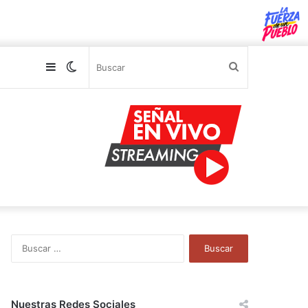
Sidebar
Switch
Buscar
skin
B
u
s
c
a
Nuestras Redes Sociales