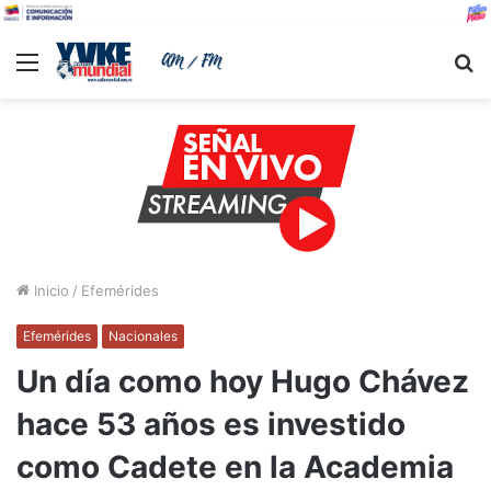
Menu
B
Inicio
/
Efemérides
Efemérides
Nacionales
Un día como hoy Hugo Chávez
hace 53 años es investido
como Cadete en la Academia