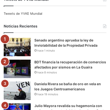
c
i
u
s
l
k
e
t
T
t
e
T
Tweets de YVKE Mundial
b
t
u
a
g
o
Noticias Recientes
o
e
b
g
r
k
Senado argentino aprueba la ley de
o
r
e
r
a
Inviolabilidad de la Propiedad Privada
hace 1 minuto
k
a
m
m
BDT financia la recuperación de comercios
afectados por sismos en La Guaira
hace 8 minutos
Daniela Rivera se baña de oro en vela en
los Juegos Centroamericanos
hace 19 minutos
Julio Mayora revalida su hegemonía con