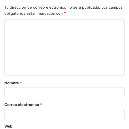
Tu dirección de correo electrónico no será publicada.
Los campos
obligatorios están marcados con
*
C
o
m
e
n
t
a
Nombre
*
r
i
o
Correo electrónico
*
*
Web