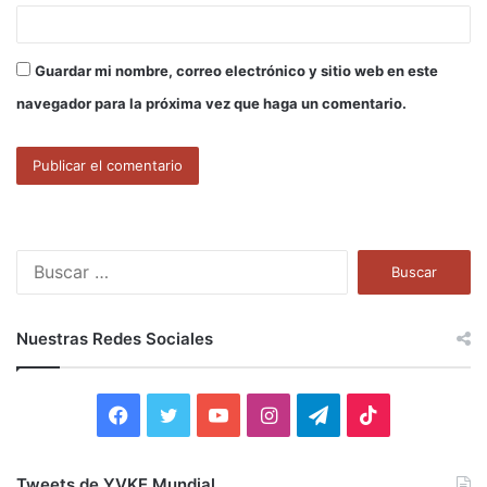
Guardar mi nombre, correo electrónico y sitio web en este
navegador para la próxima vez que haga un comentario.
B
u
s
c
Nuestras Redes Sociales
a
r
:
F
T
Y
I
T
T
a
w
o
n
e
i
Tweets de YVKE Mundial