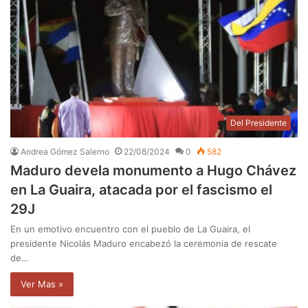
Del Presidente
Andrea Gómez Salerno
22/08/2024
0
582
Maduro devela monumento a Hugo Chávez
en La Guaira, atacada por el fascismo el
29J
En un emotivo encuentro con el pueblo de La Guaira, el
presidente Nicolás Maduro encabezó la ceremonia de rescate
de…
Ver Mas »