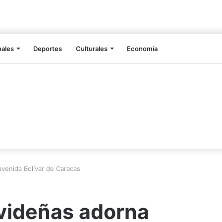
nales
Deportes
Culturales
Economía
avenida Bolívar de Caracas
avideñas adorna