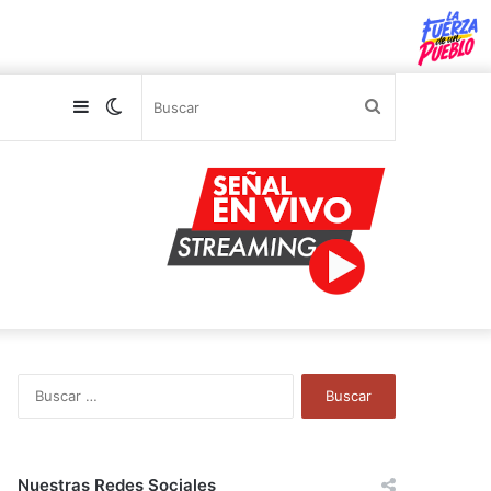
Sidebar
Switch
Buscar
skin
B
u
s
c
a
Nuestras Redes Sociales