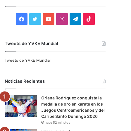
r
:
F
T
Y
I
T
T
a
w
o
n
e
i
c
i
u
s
l
k
Tweets de YVKE Mundial
e
t
T
t
e
T
Tweets de YVKE Mundial
b
t
u
a
g
o
o
e
b
g
r
k
Noticias Recientes
o
r
e
r
a
Oriana Rodríguez conquista la
k
a
m
medalla de oro en karate en los
Juegos Centroamericanos y del
m
Caribe Santo Domingo 2026
hace 52 minutos