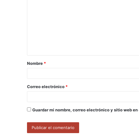
o
m
e
n
t
a
Nombre
*
r
i
o
Correo electrónico
*
*
Guardar mi nombre, correo electrónico y sitio web en