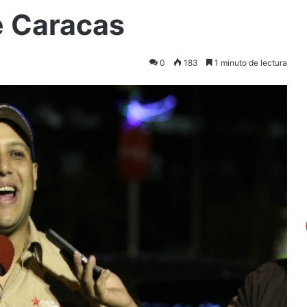
e Caracas
0
183
1 minuto de lectura