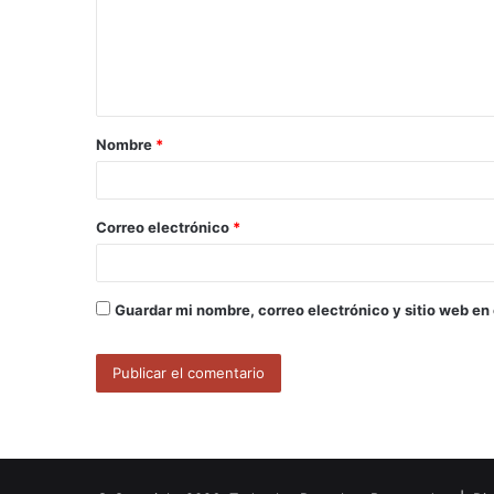
e
n
t
a
Nombre
*
r
i
o
Correo electrónico
*
*
Guardar mi nombre, correo electrónico y sitio web en