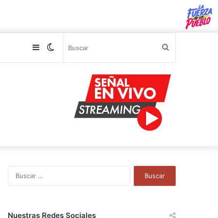
Sidebar
Switch
Buscar
skin
B
u
s
c
a
Nuestras Redes Sociales