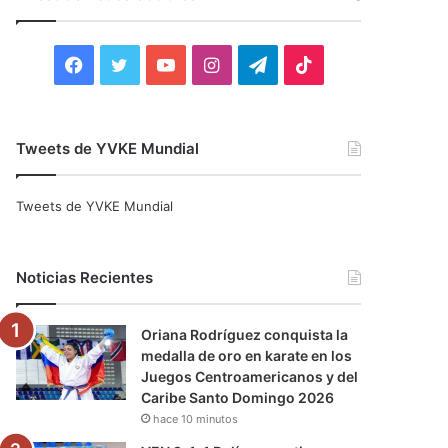
r
:
F
T
Y
I
T
T
a
w
o
n
e
i
c
i
u
s
l
k
Tweets de YVKE Mundial
e
t
T
t
e
T
Tweets de YVKE Mundial
b
t
u
a
g
o
o
e
b
g
r
k
Noticias Recientes
o
r
e
r
a
Oriana Rodríguez conquista la
k
a
m
medalla de oro en karate en los
Juegos Centroamericanos y del
m
Caribe Santo Domingo 2026
hace 10 minutos