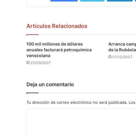
Articulos Relacionados
100 mil millones de dólares
Arranca camp
anuales facturará petroquímica
de la Rubéola
venezolana
01/10/2007
23/09/2007
Deja un comentario
Tu dirección de correo electrónico no será publicada.
Los
C
o
m