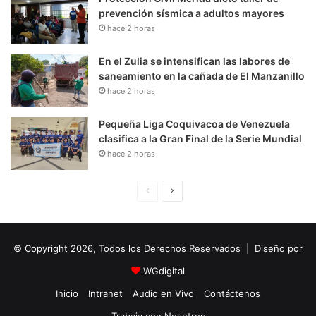
prevención sísmica a adultos mayores
hace 2 horas
En el Zulia se intensifican las labores de
saneamiento en la cañada de El Manzanillo
hace 2 horas
Pequeña Liga Coquivacoa de Venezuela
clasifica a la Gran Final de la Serie Mundial
hace 2 horas
P
S
á
i
g
g
© Copyright 2026, Todos los Derechos Reservados | Diseño por
i
u
n
i
WGdigital
a
e
Inicio
Intranet
Audio en Vivo
Contáctenos
A
n
Trabaja con Nosotros