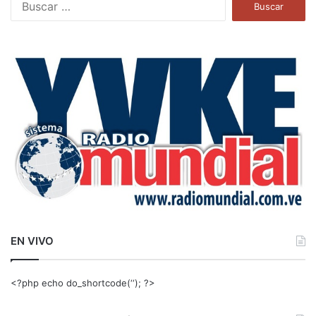
u
s
c
a
r
:
EN VIVO
<?php echo do_shortcode(‘‘); ?>