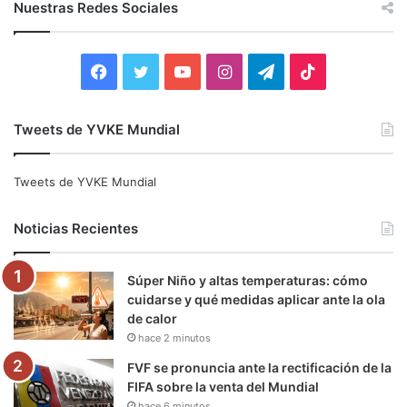
Nuestras Redes Sociales
a
r
:
F
T
Y
I
T
T
a
w
o
n
e
i
Tweets de YVKE Mundial
c
i
u
s
l
k
e
t
T
t
e
T
Tweets de YVKE Mundial
b
t
u
a
g
o
Noticias Recientes
o
e
b
g
r
k
Súper Niño y altas temperaturas: cómo
o
r
e
r
a
cuidarse y qué medidas aplicar ante la ola
de calor
k
a
m
hace 2 minutos
m
FVF se pronuncia ante la rectificación de la
FIFA sobre la venta del Mundial
hace 6 minutos