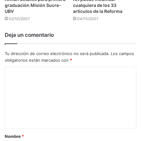
graduación Misión Sucre-
cualquiera de los 33
UBV
artículos de la Reforma
02/10/2007
04/10/2007
Deja un comentario
Tu dirección de correo electrónico no será publicada.
Los campos
obligatorios están marcados con
*
C
o
m
e
n
t
a
Nombre
*
r