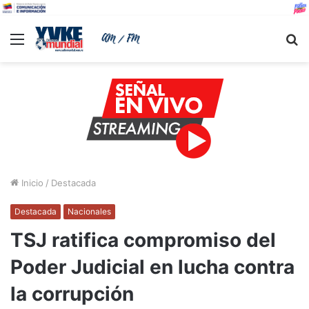
Menu
B
Inicio
/
Destacada
Destacada
Nacionales
TSJ ratifica compromiso del
Poder Judicial en lucha contra
la corrupción