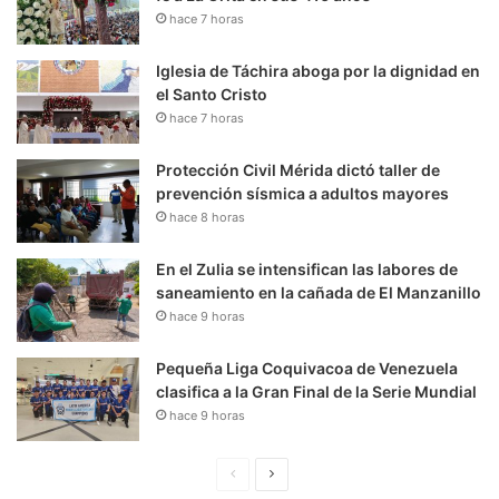
hace 7 horas
Iglesia de Táchira aboga por la dignidad en
el Santo Cristo
hace 7 horas
Protección Civil Mérida dictó taller de
prevención sísmica a adultos mayores
hace 8 horas
En el Zulia se intensifican las labores de
saneamiento en la cañada de El Manzanillo
hace 9 horas
Pequeña Liga Coquivacoa de Venezuela
clasifica a la Gran Final de la Serie Mundial
hace 9 horas
P
S