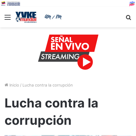
Menu
B
Inicio
/
Lucha contra la corrupción
Lucha contra la
corrupción