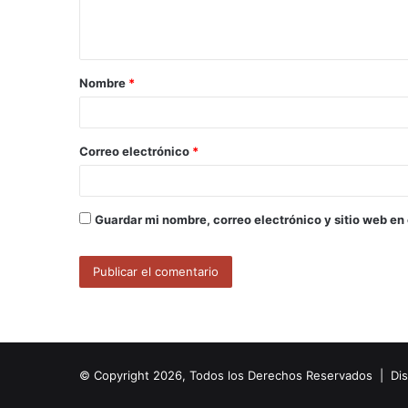
n
t
a
Nombre
*
r
i
o
Correo electrónico
*
*
Guardar mi nombre, correo electrónico y sitio web en
© Copyright 2026, Todos los Derechos Reservados | Di