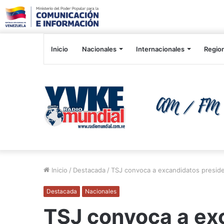
Inicio
Nacionales
Internacionales
Regio
Inicio
/
Destacada
/
TSJ convoca a excandidatos preside
Destacada
Nacionales
TSJ convoca a ex