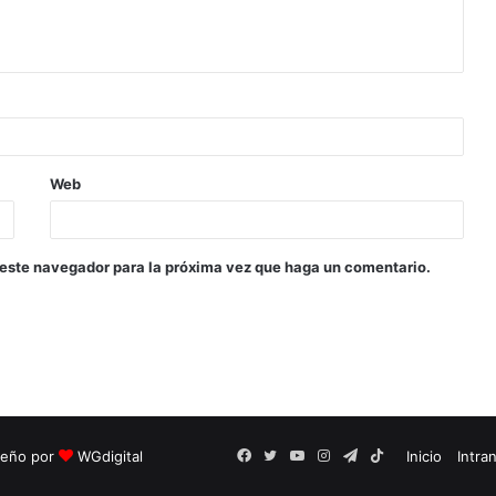
Web
 este navegador para la próxima vez que haga un comentario.
seño por
WGdigital
Facebook
Twitter
YouTube
Instagram
Telegram
TikTok
Inicio
Intra