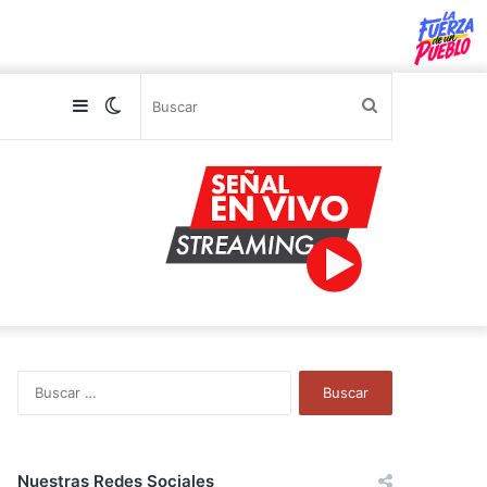
Sidebar
Switch
Buscar
skin
B
u
s
c
a
Nuestras Redes Sociales