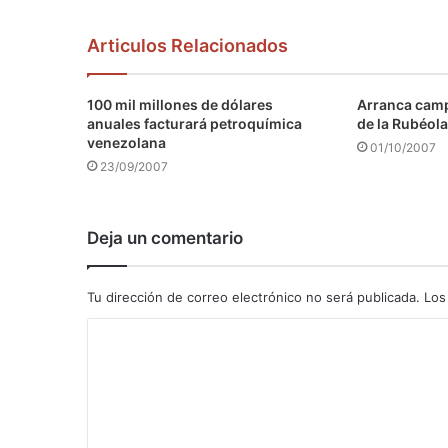
Articulos Relacionados
100 mil millones de dólares
Arranca camp
anuales facturará petroquímica
de la Rubéola
venezolana
01/10/2007
23/09/2007
Deja un comentario
Tu dirección de correo electrónico no será publicada.
Los
C
o
m
e