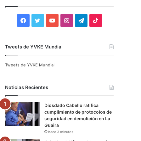
r
:
F
T
Y
I
T
T
a
w
o
n
e
i
c
i
u
s
l
k
Tweets de YVKE Mundial
e
t
T
t
e
T
Tweets de YVKE Mundial
b
t
u
a
g
o
o
e
b
g
r
k
Noticias Recientes
o
r
e
r
a
Diosdado Cabello ratifica
k
a
m
cumplimiento de protocolos de
seguridad en demolición en La
m
Guaira
hace 3 minutos