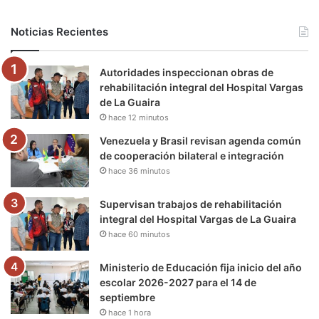
b
t
u
a
g
o
Noticias Recientes
o
e
b
g
r
k
Autoridades inspeccionan obras de
o
r
e
r
a
rehabilitación integral del Hospital Vargas
de La Guaira
k
a
m
hace 12 minutos
m
Venezuela y Brasil revisan agenda común
de cooperación bilateral e integración
hace 36 minutos
Supervisan trabajos de rehabilitación
integral del Hospital Vargas de La Guaira
hace 60 minutos
Ministerio de Educación fija inicio del año
escolar 2026-2027 para el 14 de
septiembre
hace 1 hora