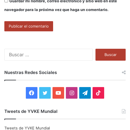
Guardar mi nombre, correo electrónico y sitio web en este
navegador para la próxima vez que haga un comentario.
B
u
s
c
Nuestras Redes Sociales
a
r
:
F
T
Y
I
T
T
a
w
o
n
e
i
Tweets de YVKE Mundial
c
i
u
s
l
k
e
t
T
t
e
T
Tweets de YVKE Mundial