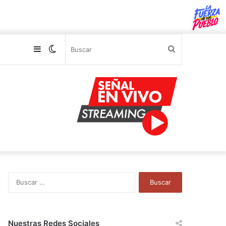
Sidebar
Switch
Buscar
skin
B
u
s
c
a
Nuestras Redes Sociales