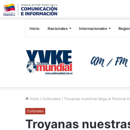
Inicio
Nacionales
Internacionales
Regio
Inicio
/
Culturales
/
Troyanas nuestras llega al Festival 
Culturales
Troyanas nuestras 