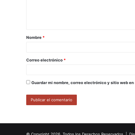
e
n
t
a
Nombre
*
r
i
o
Correo electrónico
*
*
Guardar mi nombre, correo electrónico y sitio web en
© Copyright 2026, Todos los Derechos Reservados | Di