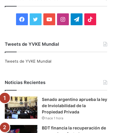
r
:
F
T
Y
I
T
T
a
w
o
n
e
i
c
i
u
s
l
k
Tweets de YVKE Mundial
e
t
T
t
e
T
Tweets de YVKE Mundial
b
t
u
a
g
o
o
e
b
g
r
k
Noticias Recientes
o
r
e
r
a
Senado argentino aprueba la ley
k
a
m
de Inviolabilidad de la
Propiedad Privada
m
hace 1 hora
BDT financia la recuperación de