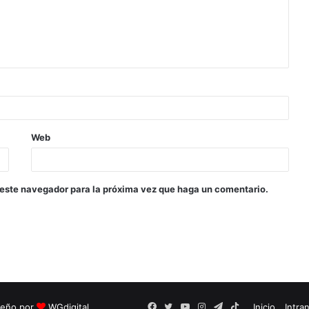
Web
 este navegador para la próxima vez que haga un comentario.
seño por
WGdigital
Facebook
Twitter
YouTube
Instagram
Telegram
TikTok
Inicio
Intra