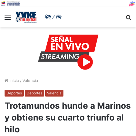
Menu
B
Inicio
/
Valencia
Deportes
Deportes
Valencia
Trotamundos hunde a Marinos
y obtiene su cuarto triunfo al
hilo