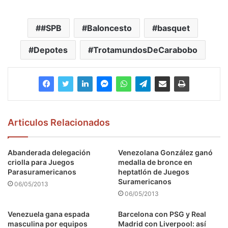
#SPB
Baloncesto
basquet
Depotes
TrotamundosDeCarabobo
Articulos Relacionados
Abanderada delegación
Venezolana González ganó
criolla para Juegos
medalla de bronce en
Parasuramericanos
heptatlón de Juegos
Suramericanos
06/05/2013
06/05/2013
Venezuela gana espada
Barcelona con PSG y Real
masculina por equipos
Madrid con Liverpool: así