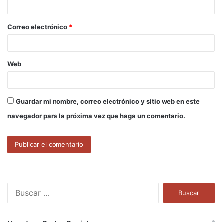
i
o
Correo electrónico
*
*
Web
Guardar mi nombre, correo electrónico y sitio web en este
navegador para la próxima vez que haga un comentario.
B
u
s
c