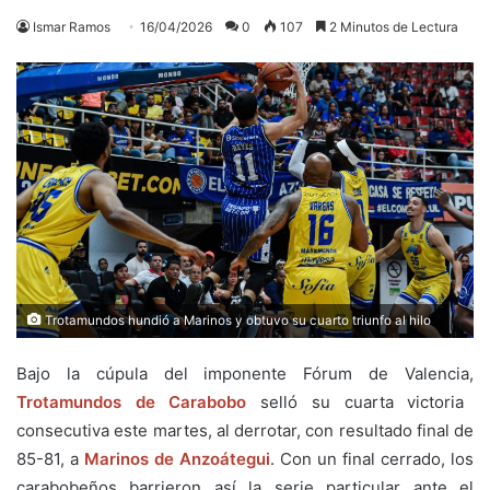
Ismar Ramos
16/04/2026
0
107
2 Minutos de Lectura
Trotamundos hundió a Marinos y obtuvo su cuarto triunfo al hilo
Bajo la cúpula del imponente Fórum de Valencia,
Trotamundos de Carabobo
selló su cuarta victoria
consecutiva este martes, al derrotar, con resultado final de
85-81, a
Marinos de Anzoátegui
. Con un final cerrado, los
carabobeños barrieron así la serie particular ante el