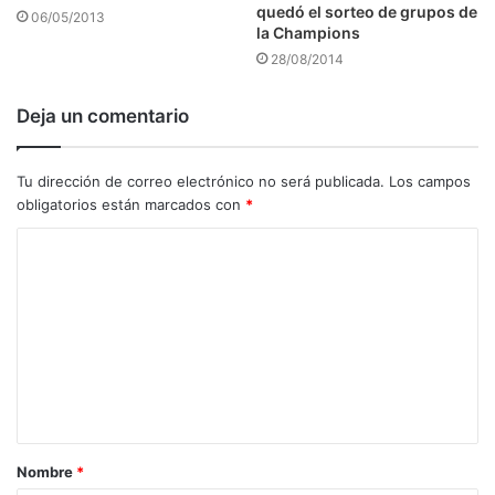
quedó el sorteo de grupos de
06/05/2013
la Champions
28/08/2014
Deja un comentario
Tu dirección de correo electrónico no será publicada.
Los campos
obligatorios están marcados con
*
C
o
m
e
n
t
a
Nombre
*
r