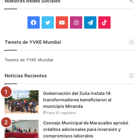
Nuestras Redes Sociales
a
r
:
F
T
Y
I
T
T
a
w
o
n
e
i
Tweets de YVKE Mundial
c
i
u
s
l
k
e
t
T
t
e
T
Tweets de YVKE Mundial
b
t
u
a
g
o
Noticias Recientes
o
e
b
g
r
k
Gobernación del Zulia instala 18
o
r
e
r
a
transformadores beneficiaron al
municipio Miranda
k
a
m
hace 32 segundos
m
Concejo Municipal de Maracaibo aprobó
créditos adicionales para inversión y
compromisos laborales