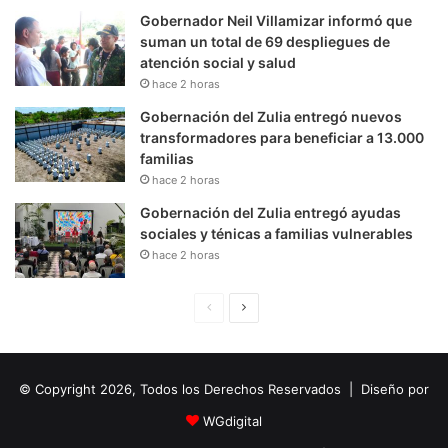
Gobernador Neil Villamizar informó que
suman un total de 69 despliegues de
atención social y salud
hace 2 horas
Gobernación del Zulia entregó nuevos
transformadores para beneficiar a 13.000
familias
hace 2 horas
Gobernación del Zulia entregó ayudas
sociales y ténicas a familias vulnerables
hace 2 horas
P
S
á
i
g
g
© Copyright 2026, Todos los Derechos Reservados | Diseño por
i
u
n
i
WGdigital
a
e