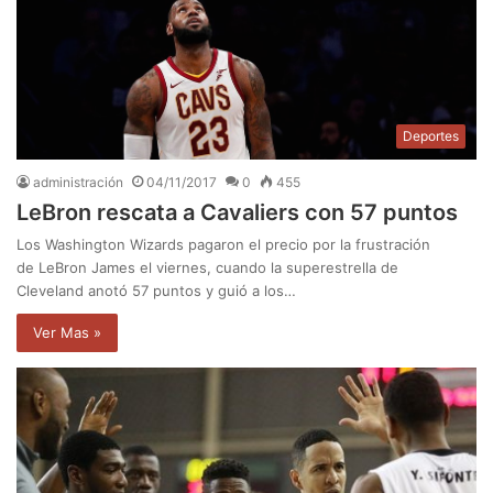
Deportes
administración
04/11/2017
0
455
LeBron rescata a Cavaliers con 57 puntos
Los Washington Wizards pagaron el precio por la frustración
de LeBron James el viernes, cuando la superestrella de
Cleveland anotó 57 puntos y guió a los…
Ver Mas »