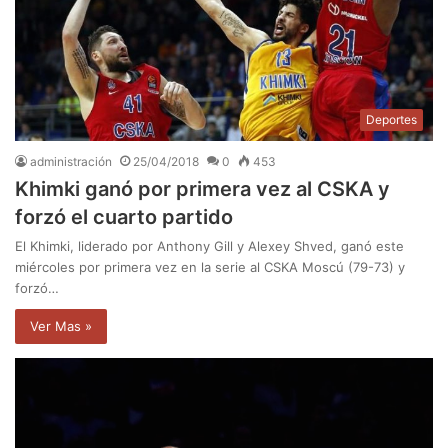
Deportes
administración
25/04/2018
0
453
Khimki ganó por primera vez al CSKA y
forzó el cuarto partido
El Khimki, liderado por Anthony Gill y Alexey Shved, ganó este
miércoles por primera vez en la serie al CSKA Moscú (79-73) y
forzó…
Ver Mas »