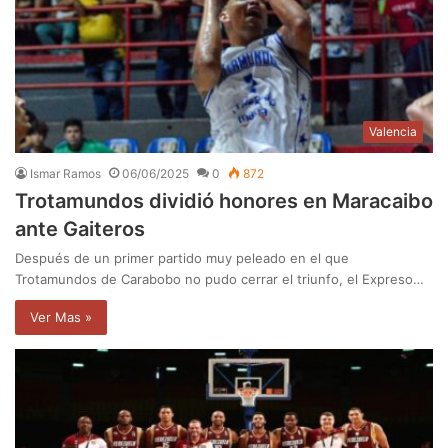
Valencia
Ismar Ramos
06/06/2025
0
872
Trotamundos dividió honores en Maracaibo
ante Gaiteros
Después de un primer partido muy peleado en el que
Trotamundos de Carabobo no pudo cerrar el triunfo, el Expreso…
Ver Mas »