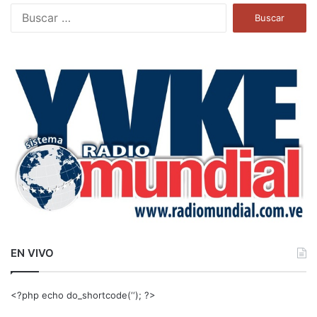
B
u
s
c
a
r
:
EN VIVO
<?php echo do_shortcode(‘‘); ?>