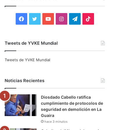
r
:
F
T
Y
I
T
T
a
w
o
n
e
i
c
i
u
s
l
k
Tweets de YVKE Mundial
e
t
T
t
e
T
Tweets de YVKE Mundial
b
t
u
a
g
o
o
e
b
g
r
k
Noticias Recientes
o
r
e
r
a
Diosdado Cabello ratifica
k
a
m
cumplimiento de protocolos de
seguridad en demolición en La
m
Guaira
hace 3 minutos