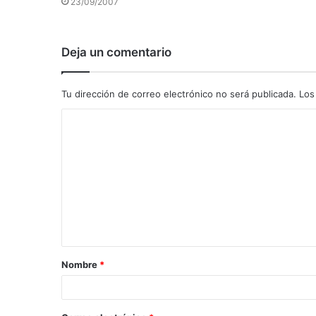
23/09/2007
Deja un comentario
Tu dirección de correo electrónico no será publicada.
Los
C
o
m
e
n
t
a
Nombre
*
r
i
o