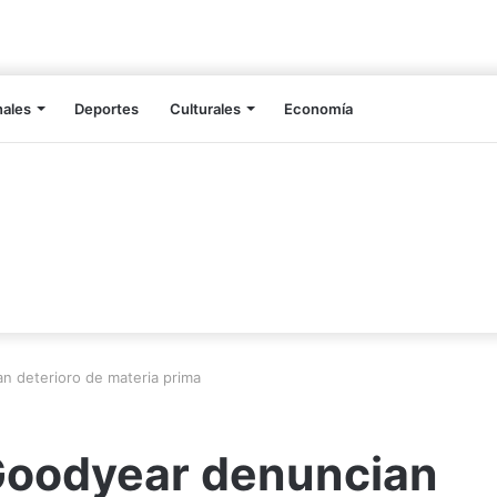
nales
Deportes
Culturales
Economía
n deterioro de materia prima
Goodyear denuncian