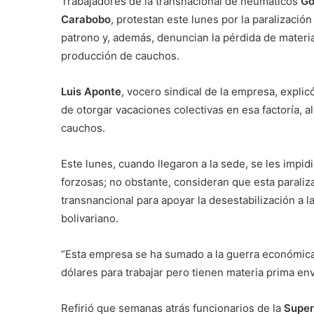
Trabajadores de la transnacional de neumáticos
Go
Carabobo
, protestan este lunes por la paralizació
patrono y, además, denuncian la pérdida de materia 
producción de cauchos.
Luis Aponte
, vocero sindical de la empresa, expli
de otorgar vacaciones colectivas en esa factoría, a
cauchos.
Este lunes, cuando llegaron a la sede, se les impid
forzosas; no obstante, consideran que esta paraliz
transnancional para apoyar la desestabilización a l
bolivariano.
“Esta empresa se ha sumado a la guerra económica.
dólares para trabajar pero tienen materia prima en
Refirió que semanas atrás funcionarios de la
Super