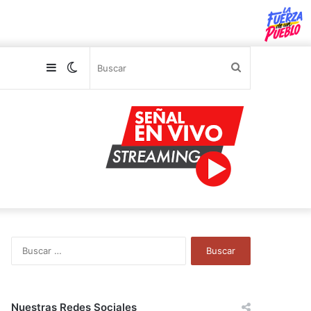
Sidebar
Switch
Buscar
skin
B
u
s
c
a
Nuestras Redes Sociales