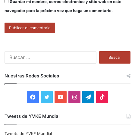
Guardar mi nombre, correo electrónico y sitio web en este
navegador para la próxima vez que haga un comentario.
B
u
s
c
Nuestras Redes Sociales
a
r
:
F
T
Y
I
T
T
a
w
o
n
e
i
Tweets de YVKE Mundial
c
i
u
s
l
k
e
t
T
t
e
T
Tweets de YVKE Mundial