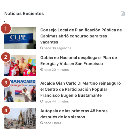
b
t
u
a
g
o
Noticias Recientes
o
e
b
g
r
k
Consejo Local de Planificación Pública de
o
r
e
r
a
Cabimas abrió concurso para tres
vacantes
k
a
m
hace 36 segundos
m
Gobierno Nacional despliega el Plan de
Energía y Vida en San Francisco
hace 20 minutos
Alcalde Gian Carlo Di Martino reinauguró
el Centro de Participación Popular
Francisco Eugenio Bustamante
hace 44 minutos
Autopsia de las primeras 48 horas
después de los sismos
hace 1 hora