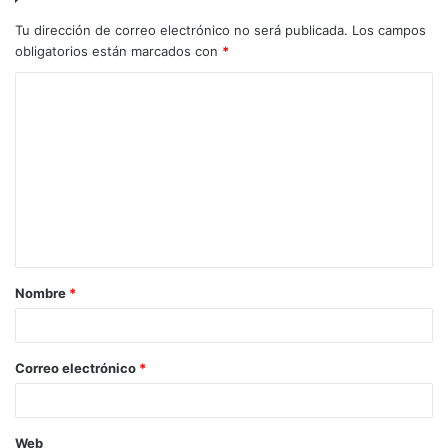
Tu dirección de correo electrónico no será publicada.
Los campos
obligatorios están marcados con
*
C
o
m
e
n
t
a
Nombre
*
r
i
o
Correo electrónico
*
*
Web