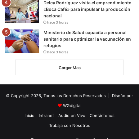
Delcy Rodríguez visita el emprendimiento
«Boca Café» para impulsar la producción
nacional
hace 3 horas
Ministerio de Salud capacita a personal
sanitario para optimizar la vacunación en
refugios
hace 3 horas
Cargar Mas
© Copyright 2026, Todos los Derechos Reservados | Diseño por
WGdigital
Inicio
Intranet
Audio en Vivo
Contáctenos
Trabaja con Nosotros