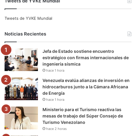
Tweets de YVKE Mundial
c
i
u
s
l
k
e
t
T
t
e
T
Tweets de YVKE Mundial
b
t
u
a
g
o
Noticias Recientes
o
e
b
g
r
k
Jefa de Estado sostiene encuentro
o
r
e
r
a
estratégico con firmas internacionales de
ingeniería sísmica
k
a
m
hace 1 hora
m
Venezuela evalúa alianzas de inversión en
hidrocarburos junto a la Cámara Africana
de Energía
hace 1 hora
Ministerio para el Turismo reactiva las
mesas de trabajo del Súper Consejo de
Turismo Venezolano
hace 2 horas