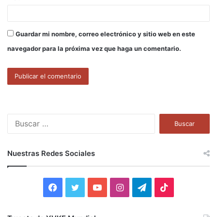
Guardar mi nombre, correo electrónico y sitio web en este
navegador para la próxima vez que haga un comentario.
B
u
s
c
Nuestras Redes Sociales
a
r
:
F
T
Y
I
T
T
a
w
o
n
e
i