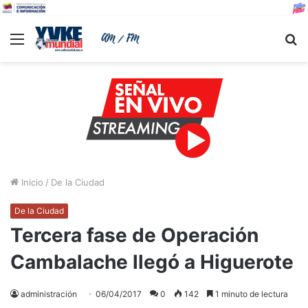
Menu
B
Inicio
/
De la Ciudad
De la Ciudad
Tercera fase de Operación
Cambalache llegó a Higuerote
administración
06/04/2017
0
142
1 minuto de lectura