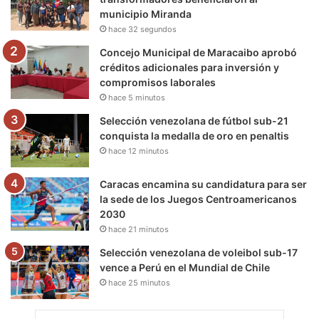
municipio Miranda
k
a
m
hace 32 segundos
m
Concejo Municipal de Maracaibo aprobó
créditos adicionales para inversión y
compromisos laborales
hace 5 minutos
Selección venezolana de fútbol sub-21
conquista la medalla de oro en penaltis
hace 12 minutos
Caracas encamina su candidatura para ser
la sede de los Juegos Centroamericanos
2030
hace 21 minutos
Selección venezolana de voleibol sub-17
vence a Perú en el Mundial de Chile
hace 25 minutos