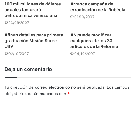
100 mil millones de dólares
Arranca campaña de
anuales facturará
erradicación de la Rubéola
petroquímica venezolana
01/10/2007
23/09/2007
Afinan detalles para primera
AN puede modificar
graduación Misión Sucre-
cualquiera de los 33
UBV
artículos de la Reforma
02/10/2007
04/10/2007
Deja un comentario
Tu dirección de correo electrónico no será publicada.
Los campos
obligatorios están marcados con
*
C
o
m
e