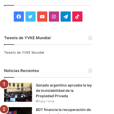
r
:
F
T
Y
I
T
T
a
w
o
n
e
i
c
i
u
s
l
k
Tweets de YVKE Mundial
e
t
T
t
e
T
Tweets de YVKE Mundial
b
t
u
a
g
o
o
e
b
g
r
k
Noticias Recientes
o
r
e
r
a
Senado argentino aprueba la ley
k
a
m
de Inviolabilidad de la
Propiedad Privada
m
hace 1 hora
BDT financia la recuperación de