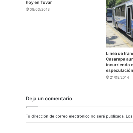
hoy en Tovar
08/03/2013
Línea de tra
Casarapa au
incurriendo e
especulació
21/08/2014
Deja un comentario
Tu dirección de correo electrónico no será publicada.
Los
C