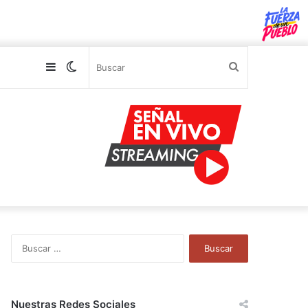
Sidebar
Switch
Buscar
skin
B
u
s
c
a
Nuestras Redes Sociales