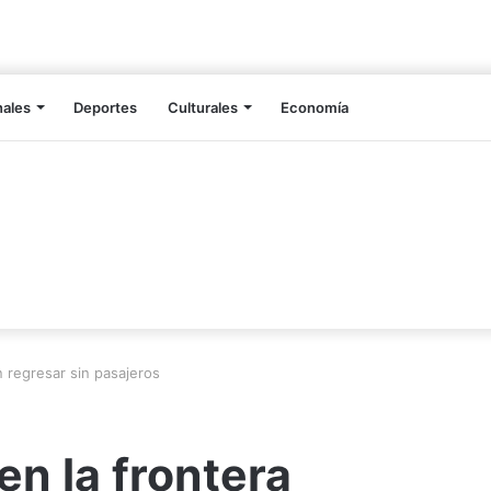
nales
Deportes
Culturales
Economía
n regresar sin pasajeros
en la frontera