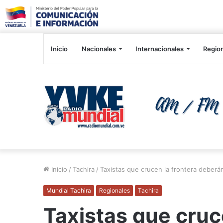
Inicio
Nacionales
Internacionales
Regio
Inicio
/
Tachira
/
Taxistas que crucen la frontera deberá
Mundial Tachira
Regionales
Tachira
Taxistas que cruc