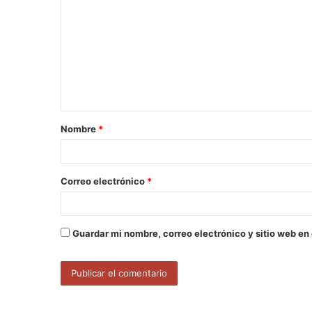
o
m
e
n
t
a
Nombre
*
r
i
o
Correo electrónico
*
*
Guardar mi nombre, correo electrónico y sitio web en