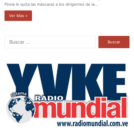
Pirela le quita las máscaras a los dirigentes de la…
Ver Mas »
B
u
s
c
a
r
: