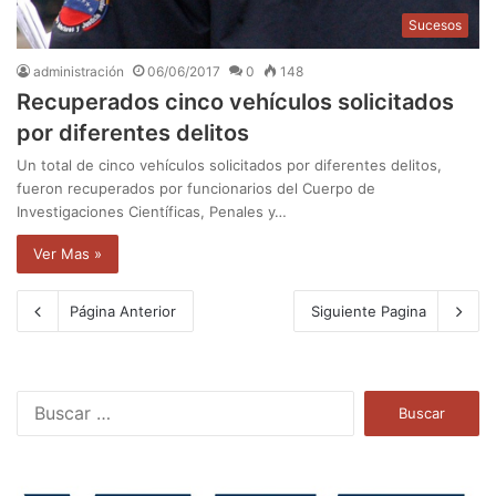
Sucesos
administración
06/06/2017
0
148
Recuperados cinco vehículos solicitados
por diferentes delitos
Un total de cinco vehículos solicitados por diferentes delitos,
fueron recuperados por funcionarios del Cuerpo de
Investigaciones Científicas, Penales y…
Ver Mas »
Página Anterior
Siguiente Pagina
B
u
s
c
a