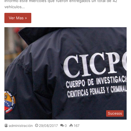
informó este miércoles que fueron entregados un total de 42
vehículos…
Ver Mas »
Sucesos
administración
29/08/2017
0
167