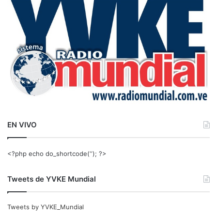
r
:
EN VIVO
<?php echo do_shortcode(‘‘); ?>
Tweets de YVKE Mundial
Tweets by YVKE_Mundial