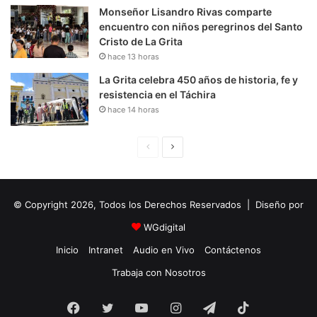
Monseñor Lisandro Rivas comparte
encuentro con niños peregrinos del Santo
Cristo de La Grita
hace 13 horas
La Grita celebra 450 años de historia, fe y
resistencia en el Táchira
hace 14 horas
P
S
á
i
g
g
© Copyright 2026, Todos los Derechos Reservados | Diseño por
i
u
n
i
WGdigital
a
e
Inicio
Intranet
Audio en Vivo
Contáctenos
A
n
Trabaja con Nosotros
n
t
Facebook
Twitter
YouTube
t
e
Instagram
Telegram
TikTok