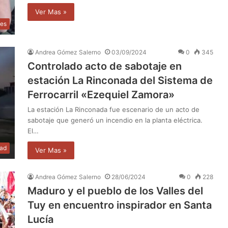
Ver Mas »
les
Andrea Gómez Salerno
03/09/2024
0
345
Controlado acto de sabotaje en
estación La Rinconada del Sistema de
Ferrocarril «Ezequiel Zamora»
La estación La Rinconada fue escenario de un acto de
sabotaje que generó un incendio en la planta eléctrica.
El…
dad
Ver Mas »
Andrea Gómez Salerno
28/06/2024
0
228
Maduro y el pueblo de los Valles del
Tuy en encuentro inspirador en Santa
Lucía