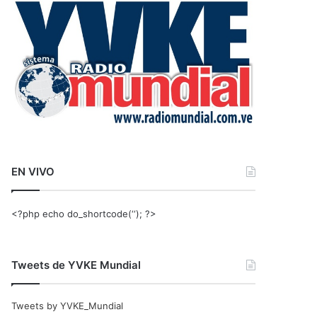
r
:
EN VIVO
<?php echo do_shortcode(‘‘); ?>
Tweets de YVKE Mundial
Tweets by YVKE_Mundial