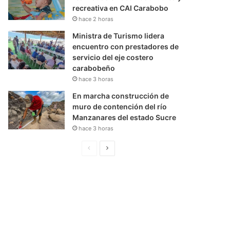
recreativa en CAI Carabobo
hace 2 horas
Ministra de Turismo lidera
encuentro con prestadores de
servicio del eje costero
carabobeño
hace 3 horas
En marcha construcción de
muro de contención del río
Manzanares del estado Sucre
hace 3 horas
P
S
á
i
g
g
i
u
n
i
a
e