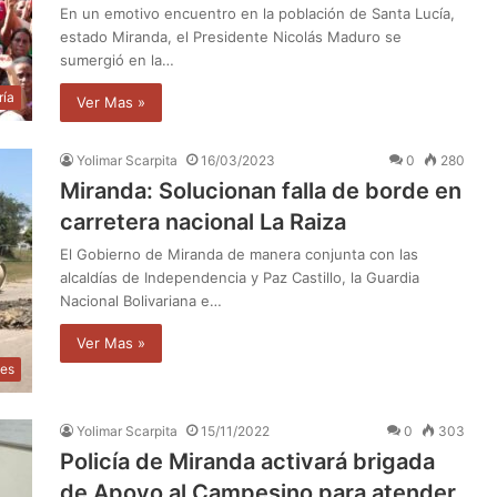
En un emotivo encuentro en la población de Santa Lucía,
estado Miranda, el Presidente Nicolás Maduro se
sumergió en la…
ría
Ver Mas »
Yolimar Scarpita
16/03/2023
0
280
Miranda: Solucionan falla de borde en
carretera nacional La Raiza
El Gobierno de Miranda de manera conjunta con las
alcaldías de Independencia y Paz Castillo, la Guardia
Nacional Bolivariana e…
Ver Mas »
les
Yolimar Scarpita
15/11/2022
0
303
Policía de Miranda activará brigada
de Apoyo al Campesino para atender