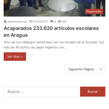
Regionales
administración
07/09/2017
0
391
Acaparados 233.620 artículos escolares
en Aragua
Otro de los hallazgos detectado por los fiscales de la Sundde, fue
más de 90 bultos de papel higiénico los…
Ver Mas »
Siguiente Pagina
B
u
s
c