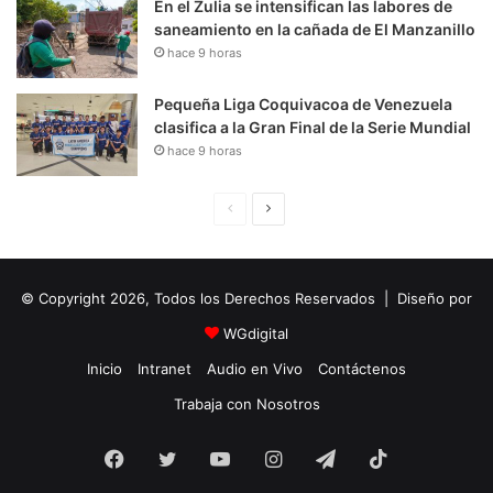
En el Zulia se intensifican las labores de
saneamiento en la cañada de El Manzanillo
hace 9 horas
Pequeña Liga Coquivacoa de Venezuela
clasifica a la Gran Final de la Serie Mundial
hace 9 horas
P
S
á
i
g
g
© Copyright 2026, Todos los Derechos Reservados | Diseño por
i
u
n
i
WGdigital
a
e
Inicio
Intranet
Audio en Vivo
Contáctenos
A
n
Trabaja con Nosotros
n
t
Facebook
Twitter
YouTube
t
e
Instagram
Telegram
TikTok
e
P