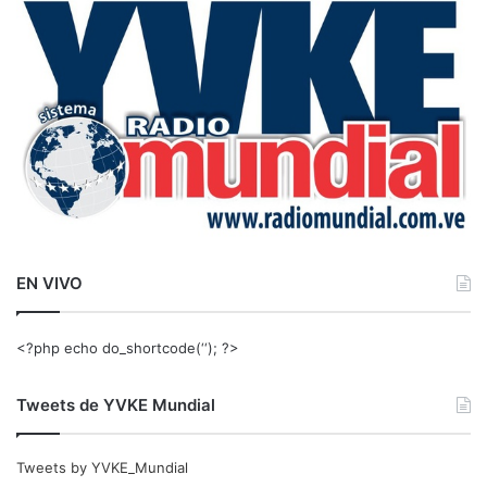
a
r
:
EN VIVO
<?php echo do_shortcode(‘‘); ?>
Tweets de YVKE Mundial
Tweets by YVKE_Mundial