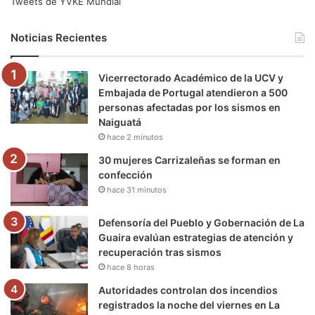
e
t
T
t
e
T
Tweets de YVKE Mundial
b
t
u
a
g
o
Noticias Recientes
o
e
b
g
r
k
Vicerrectorado Académico de la UCV y
o
r
e
r
a
Embajada de Portugal atendieron a 500
personas afectadas por los sismos en
k
a
m
Naiguatá
hace 2 minutos
m
30 mujeres Carrizaleñas se forman en
confección
hace 31 minutos
Defensoría del Pueblo y Gobernación de La
Guaira evalúan estrategias de atención y
recuperación tras sismos
hace 8 horas
Autoridades controlan dos incendios
registrados la noche del viernes en La