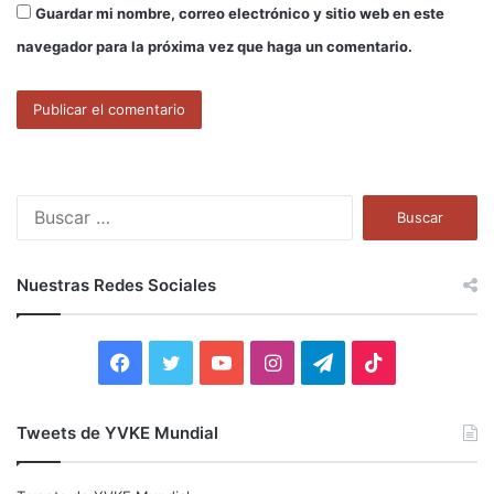
Guardar mi nombre, correo electrónico y sitio web en este
navegador para la próxima vez que haga un comentario.
B
u
s
c
Nuestras Redes Sociales
a
r
:
F
T
Y
I
T
T
a
w
o
n
e
i
Tweets de YVKE Mundial
c
i
u
s
l
k