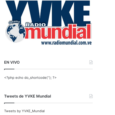
r
:
EN VIVO
<?php echo do_shortcode(‘‘); ?>
Tweets de YVKE Mundial
Tweets by YVKE_Mundial