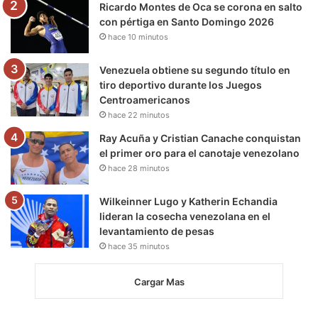
m
Ricardo Montes de Oca se corona en salto
con pértiga en Santo Domingo 2026
hace 10 minutos
Venezuela obtiene su segundo título en
tiro deportivo durante los Juegos
Centroamericanos
hace 22 minutos
Ray Acuña y Cristian Canache conquistan
el primer oro para el canotaje venezolano
hace 28 minutos
Wilkeinner Lugo y Katherin Echandia
lideran la cosecha venezolana en el
levantamiento de pesas
hace 35 minutos
Cargar Mas