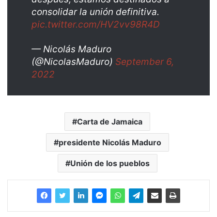
consolidar la unión definitiva.
pic.twitter.com/HV2vv98R4D
— Nicolás Maduro
(@NicolasMaduro)
September 6,
2022
Carta de Jamaica
presidente Nicolás Maduro
Unión de los pueblos