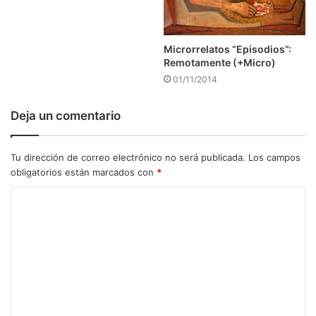
Microrrelatos “Episodios”:
Remotamente (+Micro)
01/11/2014
Deja un comentario
Tu dirección de correo electrónico no será publicada.
Los campos
obligatorios están marcados con
*
C
o
m
e
n
t