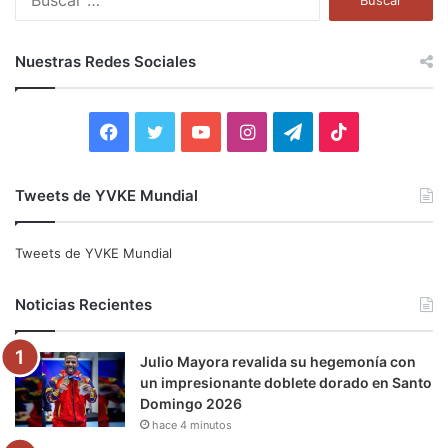
u
s
c
Nuestras Redes Sociales
a
r
:
F
T
Y
I
T
T
a
w
o
n
e
i
Tweets de YVKE Mundial
c
i
u
s
l
k
e
t
T
t
e
T
Tweets de YVKE Mundial
b
t
u
a
g
o
Noticias Recientes
o
e
b
g
r
k
Julio Mayora revalida su hegemonía con
o
r
e
r
a
un impresionante doblete dorado en Santo
Domingo 2026
k
a
m
hace 4 minutos