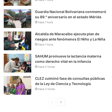
Guardia Nacional Bolivariana conmemoró
su 89.° aniversario en el estado Mérida
hace 1 hora
Alcaldía de Maracaibo ejecuta plan de
riesgos ante fenómenos El Niño y La Niña
hace 1 hora
SAHUM promueve la lactancia materna
como derecho vital en la infancia
hace 2 horas
CLEZ culminó fase de consultas públicas
de la Ley de Ciencia y Tecnología
hace 2 horas
P
S
á
i