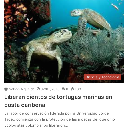
Ciencia y Tecnología
Nelson Algueida
07/05/2016
0
138
Liberan cientos de tortugas marinas en
costa caribeña
La labor de conservación liderada por la Universidad Jorge
Tadeo comienza con la protección de las nidadas del quelonio
Ecologistas colombianos liberaron…