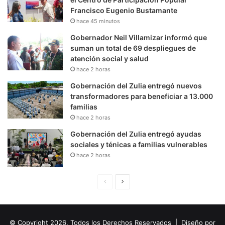
Francisco Eugenio Bustamante
hace 45 minutos
Gobernador Neil Villamizar informó que
suman un total de 69 despliegues de
atención social y salud
hace 2 horas
Gobernación del Zulia entregó nuevos
transformadores para beneficiar a 13.000
familias
hace 2 horas
Gobernación del Zulia entregó ayudas
sociales y ténicas a familias vulnerables
hace 2 horas
P
S
á
i
g
g
© Copyright 2026, Todos los Derechos Reservados | Diseño por
i
u