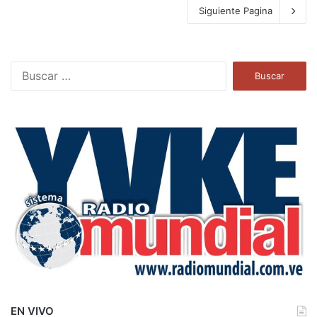
Siguiente Pagina
B
u
s
c
a
r
:
EN VIVO