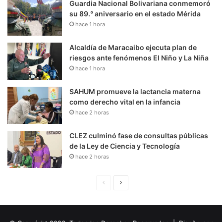
Guardia Nacional Bolivariana conmemoró
su 89.° aniversario en el estado Mérida
hace 1 hora
Alcaldía de Maracaibo ejecuta plan de
riesgos ante fenómenos El Niño y La Niña
hace 1 hora
SAHUM promueve la lactancia materna
como derecho vital en la infancia
hace 2 horas
CLEZ culminó fase de consultas públicas
de la Ley de Ciencia y Tecnología
hace 2 horas
P
S
á
i
g
g