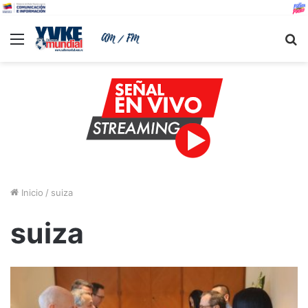
Menu
B
Inicio
/
suiza
suiza