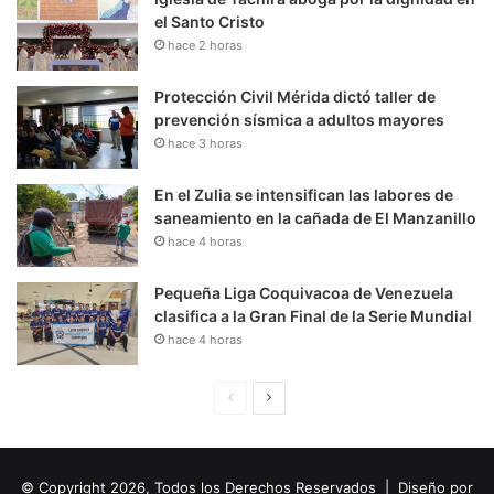
el Santo Cristo
hace 2 horas
Protección Civil Mérida dictó taller de
prevención sísmica a adultos mayores
hace 3 horas
En el Zulia se intensifican las labores de
saneamiento en la cañada de El Manzanillo
hace 4 horas
Pequeña Liga Coquivacoa de Venezuela
clasifica a la Gran Final de la Serie Mundial
hace 4 horas
P
S
á
i
g
g
© Copyright 2026, Todos los Derechos Reservados | Diseño por
i
u