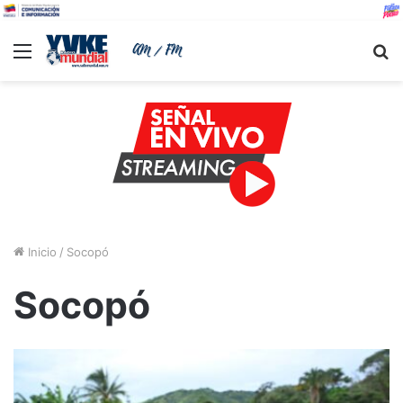
Menu
B
Inicio
/
Socopó
Socopó