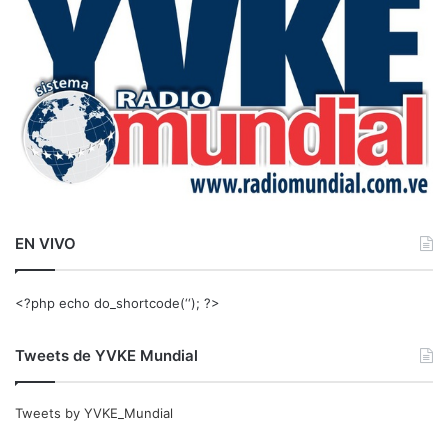
r
:
EN VIVO
<?php echo do_shortcode(‘‘); ?>
Tweets de YVKE Mundial
Tweets by YVKE_Mundial