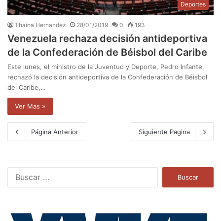
Deportes
Thaina Hernandez
28/01/2019
0
193
Venezuela rechaza decisión antideportiva
de la Confederación de Béisbol del Caribe
Este lunes, el ministro de la Juventud y Deporte, Pedro Infante,
rechazó la decisión antideportiva de la Confederación de Béisbol
del Caribe,…
Ver Mas »
Página Anterior
Siguiente Pagina
B
u
s
c
a