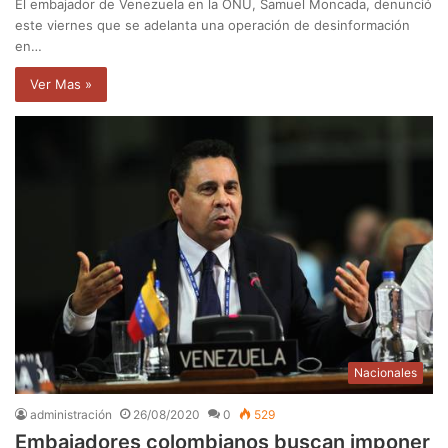
El embajador de Venezuela en la ONU, Samuel Moncada, denunció
este viernes que se adelanta una operación de desinformación
en…
Ver Mas »
Nacionales
administración
26/08/2020
0
529
Embajadores colombianos buscan imponer