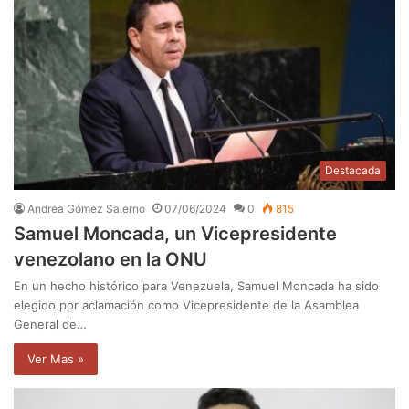
Destacada
Andrea Gómez Salerno
07/06/2024
0
815
Samuel Moncada, un Vicepresidente
venezolano en la ONU
En un hecho histórico para Venezuela, Samuel Moncada ha sido
elegido por aclamación como Vicepresidente de la Asamblea
General de…
Ver Mas »