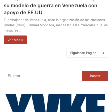
su modelo de guerra en Venezuela con
apoyo de EE.UU
El embajador de Venezuela, ante la organización de las Naciones
Unidas (ONU), Samuel Moncada, manifestó este miércoles que las
masacres…
Ver Mas »
Siguiente Pagina
B
u
s
c
a
r
: