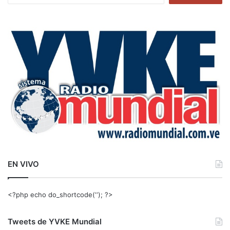
s
c
a
r
:
EN VIVO
<?php echo do_shortcode(‘‘); ?>
Tweets de YVKE Mundial