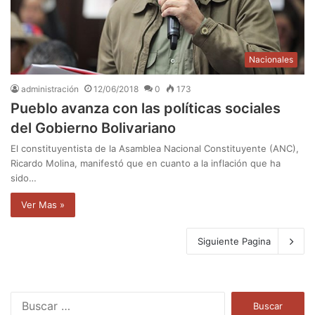
Nacionales
administración
12/06/2018
0
173
Pueblo avanza con las políticas sociales
del Gobierno Bolivariano
El constituyentista de la Asamblea Nacional Constituyente (ANC),
Ricardo Molina, manifestó que en cuanto a la inflación que ha
sido…
Ver Mas »
Siguiente Pagina
B
u