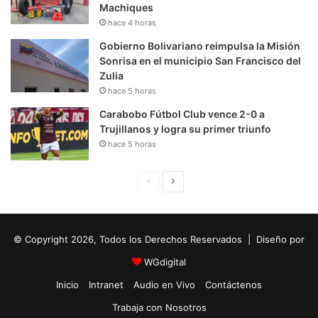
Machiques
hace 4 horas
Gobierno Bolivariano reimpulsa la Misión
Sonrisa en el municipio San Francisco del
Zulia
hace 5 horas
Carabobo Fútbol Club vence 2-0 a
Trujillanos y logra su primer triunfo
hace 5 horas
P
S
á
i
g
g
© Copyright 2026, Todos los Derechos Reservados | Diseño por
i
u
n
i
WGdigital
a
e
Inicio
Intranet
Audio en Vivo
Contáctenos
A
n
Trabaja con Nosotros