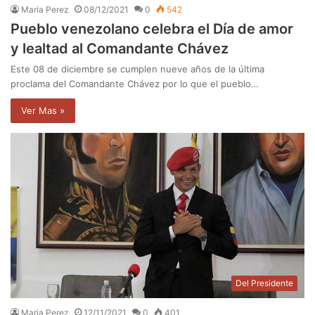
Maria Perez
08/12/2021
0
542
Pueblo venezolano celebra el Día de amor
y lealtad al Comandante Chávez
Este 08 de diciembre se cumplen nueve años de la última
proclama del Comandante Chávez por lo que el pueblo…
Ver Mas »
Del Presidente
Maria Perez
12/11/2021
0
401