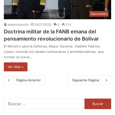
Nacionales
administración
24/07/2020
0
214
Doctrina militar de la FANB emana del
pensamiento revolucionario de Bolívar
El Ministro para la Defensa, Mayor General, Vladimir Padrino
López, recordó los ideales bolivarianos y antiimperialistas, que
forman la nueva…
Ver Mas »
Página Anterior
Siguiente Pagina
B
u
s