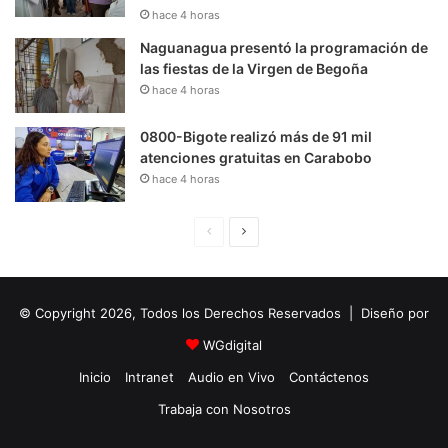
hace 4 horas
Naguanagua presentó la programación de
las fiestas de la Virgen de Begoña
hace 4 horas
0800-Bigote realizó más de 91 mil
atenciones gratuitas en Carabobo
hace 4 horas
P
S
á
i
g
g
© Copyright 2026, Todos los Derechos Reservados | Diseño por
i
u
n
i
WGdigital
a
e
Inicio
Intranet
Audio en Vivo
Contáctenos
A
n
Trabaja con Nosotros
n
t