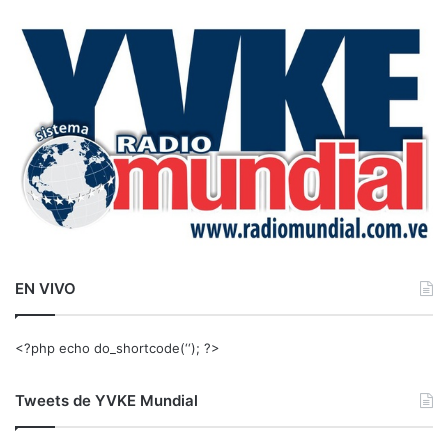
c
a
r
:
EN VIVO
<?php echo do_shortcode(‘‘); ?>
Tweets de YVKE Mundial